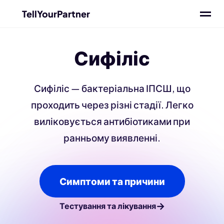
TellYourPartner
Сифіліс
Сифіліс — бактеріальна ІПСШ, що
проходить через різні стадії. Легко
виліковується антибіотиками при
ранньому виявленні.
Симптоми та причини
→
Тестування та лікування