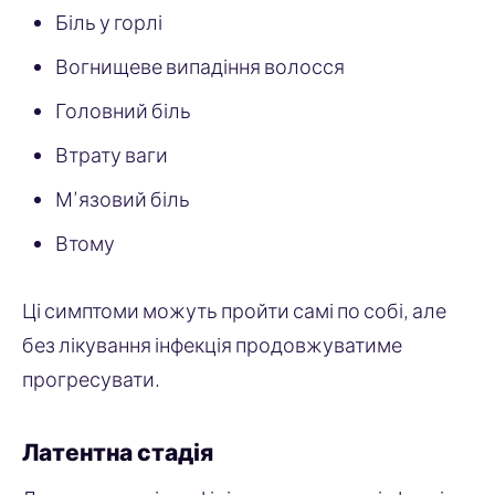
Біль у горлі
Вогнищеве випадіння волосся
Головний біль
Втрату ваги
М’язовий біль
Втому
Ці симптоми можуть пройти самі по собі, але
без лікування інфекція продовжуватиме
прогресувати.
Латентна стадія