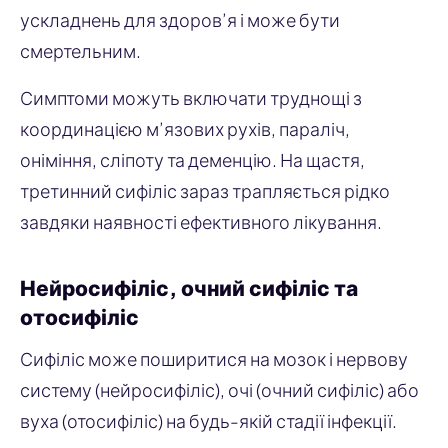
ускладнень для здоров’я і може бути
смертельним.
Симптоми можуть включати труднощі з
координацією м’язових рухів, параліч,
оніміння, сліпоту та деменцію. На щастя,
третинний сифіліс зараз трапляється рідко
завдяки наявності ефективного лікування.
Нейросифіліс, очний сифіліс та
отосифіліс
Сифіліс може поширитися на мозок і нервову
систему (нейросифіліс), очі (очний сифіліс) або
вуха (отосифіліс) на будь-якій стадії інфекції.