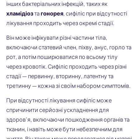
інших бактеріальних інфекцій, таких як
хламідіоз
та
гонорея
, сифіліс при відсутності
лікування проходить через окремі стадії.
Він може інфікувати різні частини тіла,
включаючи статевий член, піхву, анус, горло та
рот, а потім поширюватися по всьому тілу
через кровотік. Сифіліс проходить через різні
стадії — первинну, вторинну, латентну та
третинну — кожна зі своїм набором симптомів.
При відсутності лікування сифіліс може
спричинити серйозні ускладнення для
здоров’я, включаючи пошкодження органів та
тканин, і навіть може бути небезпечним для
життя. Він також може передаватися від матері