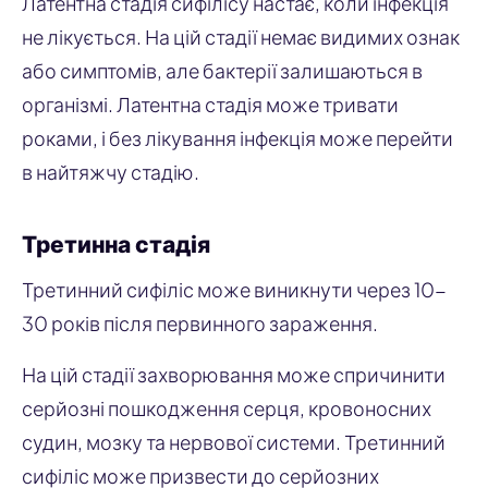
Латентна стадія сифілісу настає, коли інфекція
не лікується. На цій стадії немає видимих ознак
або симптомів, але бактерії залишаються в
організмі. Латентна стадія може тривати
роками, і без лікування інфекція може перейти
в найтяжчу стадію.
Третинна стадія
Третинний сифіліс може виникнути через 10-
30 років після первинного зараження.
На цій стадії захворювання може спричинити
серйозні пошкодження серця, кровоносних
судин, мозку та нервової системи. Третинний
сифіліс може призвести до серйозних