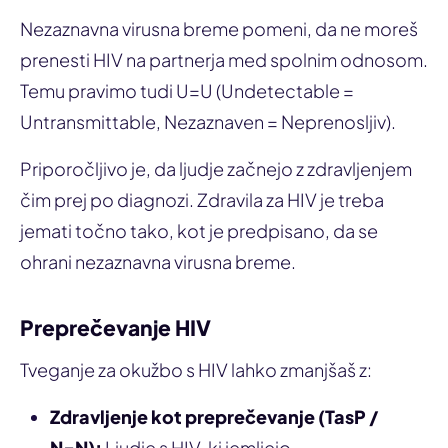
Nezaznavna virusna breme pomeni, da ne moreš
prenesti HIV na partnerja med spolnim odnosom.
Temu pravimo tudi U=U (Undetectable =
Untransmittable, Nezaznaven = Neprenosljiv).
Priporočljivo je, da ljudje začnejo z zdravljenjem
čim prej po diagnozi. Zdravila za HIV je treba
jemati točno tako, kot je predpisano, da se
ohrani nezaznavna virusna breme.
Preprečevanje HIV
Tveganje za okužbo s HIV lahko zmanjšaš z:
Zdravljenje kot preprečevanje (TasP /
N=N):
Ljudje s HIV, ki jemljejo