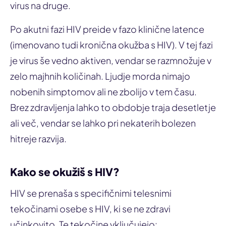
virus na druge.
Po akutni fazi HIV preide v fazo klinične latence
(imenovano tudi kronična okužba s HIV). V tej fazi
je virus še vedno aktiven, vendar se razmnožuje v
zelo majhnih količinah. Ljudje morda nimajo
nobenih simptomov ali ne zbolijo v tem času.
Brez zdravljenja lahko to obdobje traja desetletje
ali več, vendar se lahko pri nekaterih bolezen
hitreje razvija.
Kako se okužiš s HIV?
HIV se prenaša s specifičnimi telesnimi
tekočinami osebe s HIV, ki se ne zdravi
učinkovito. Te tekočine vključujejo: