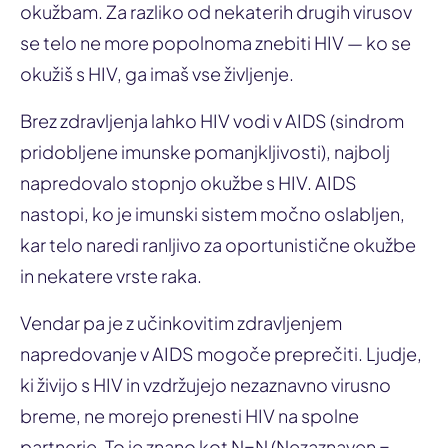
okužbam. Za razliko od nekaterih drugih virusov
se telo ne more popolnoma znebiti HIV — ko se
okužiš s HIV, ga imaš vse življenje.
Brez zdravljenja lahko HIV vodi v AIDS (sindrom
pridobljene imunske pomanjkljivosti), najbolj
napredovalo stopnjo okužbe s HIV. AIDS
nastopi, ko je imunski sistem močno oslabljen,
kar telo naredi ranljivo za oportunistične okužbe
in nekatere vrste raka.
Vendar pa je z učinkovitim zdravljenjem
napredovanje v AIDS mogoče preprečiti. Ljudje,
ki živijo s HIV in vzdržujejo nezaznavno virusno
breme, ne morejo prenesti HIV na spolne
partnerje. To je znano kot N=N (Nezaznaven =