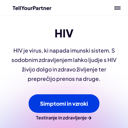
TellYourPartner
HIV
HIV je virus, ki napada imunski sistem. S
sodobnim zdravljenjem lahko ljudje s HIV
živijo dolgo in zdravo življenje ter
preprečijo prenos na druge.
Simptomi in vzroki
→
Testiranje in zdravljenje