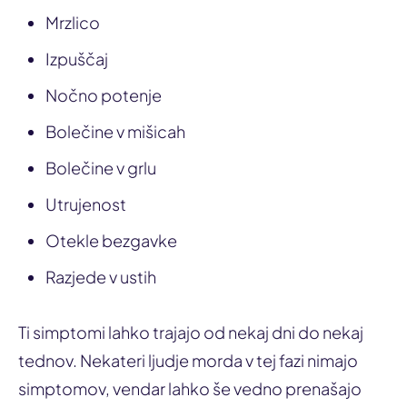
Mrzlico
Izpuščaj
Nočno potenje
Bolečine v mišicah
Bolečine v grlu
Utrujenost
Otekle bezgavke
Razjede v ustih
Ti simptomi lahko trajajo od nekaj dni do nekaj
tednov. Nekateri ljudje morda v tej fazi nimajo
simptomov, vendar lahko še vedno prenašajo