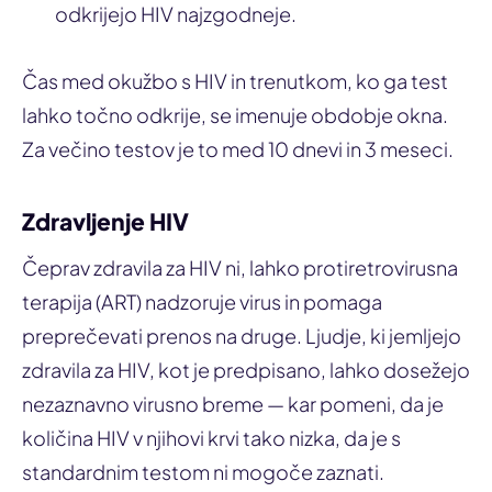
odkrijejo HIV najzgodneje.
Čas med okužbo s HIV in trenutkom, ko ga test
lahko točno odkrije, se imenuje obdobje okna.
Za večino testov je to med 10 dnevi in 3 meseci.
Zdravljenje HIV
Čeprav zdravila za HIV ni, lahko protiretrovirusna
terapija (ART) nadzoruje virus in pomaga
preprečevati prenos na druge. Ljudje, ki jemljejo
zdravila za HIV, kot je predpisano, lahko dosežejo
nezaznavno virusno breme — kar pomeni, da je
količina HIV v njihovi krvi tako nizka, da je s
standardnim testom ni mogoče zaznati.