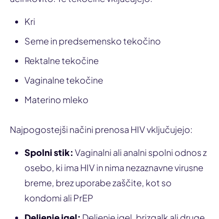
Kri
Seme in predsemensko tekočino
Rektalne tekočine
Vaginalne tekočine
Materino mleko
Najpogostejši načini prenosa HIV vključujejo:
Spolni stik:
Vaginalni ali analni spolni odnos z
osebo, ki ima HIV in nima nezaznavne virusne
breme, brez uporabe zaščite, kot so
kondomi ali PrEP
Deljenje igel:
Deljenje igel, brizgalk ali druge