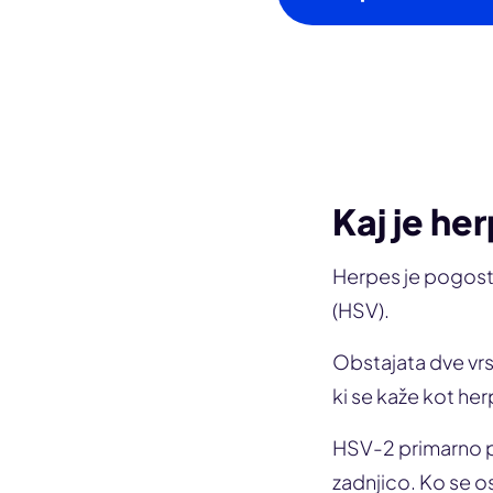
Kaj je he
Herpes je pogosta
(HSV).
Obstajata dve vrs
ki se kaže kot her
HSV-2 primarno po
zadnjico. Ko se o