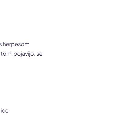
e s herpesom
tomi pojavijo, se
jice