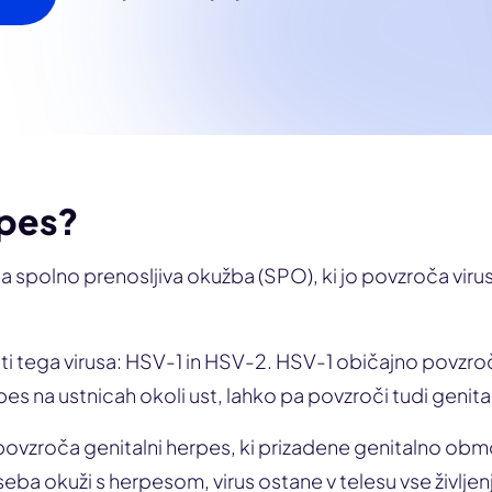
rpes?
 spolno prenosljiva okužba (SPO), ki jo povzroča viru
ti tega virusa: HSV-1 in HSV-2. HSV-1 običajno povzroč
pes na ustnicah okoli ust, lahko pa povzroči tudi genita
vzroča genitalni herpes, ki prizadene genitalno območ
seba okuži s herpesom, virus ostane v telesu vse življen