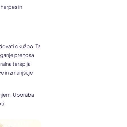
 herpes in
adovati okužbo. Ta
veganje prenosa
ralna terapija
e in zmanjšuje
jenjem. Uporaba
ti.