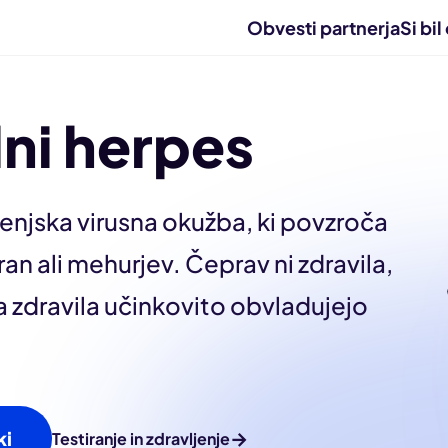
Obvesti partnerja
Si bi
lni herpes
jenjska virusna okužba, ki povzroča
an ali mehurjev. Čeprav ni zdravila,
a zdravila učinkovito obvladujejo
ki
→
Testiranje in zdravljenje