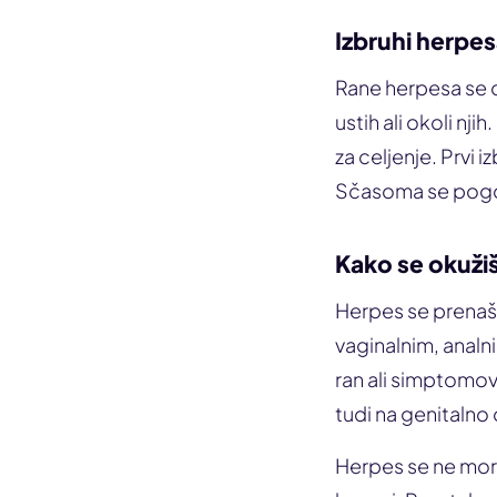
Izbruhi herpe
Rane herpesa se ob
ustih ali okoli nji
za celjenje. Prvi i
Sčasoma se pogos
Kako se okuži
Herpes se prena
vaginalnim, analn
ran ali simptomov
tudi na genitalno
Herpes se ne more