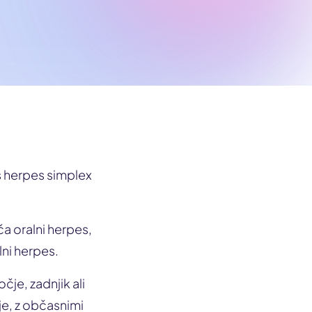
s herpes simplex
a oralni herpes,
lni herpes.
je, zadnjik ali
je, z občasnimi