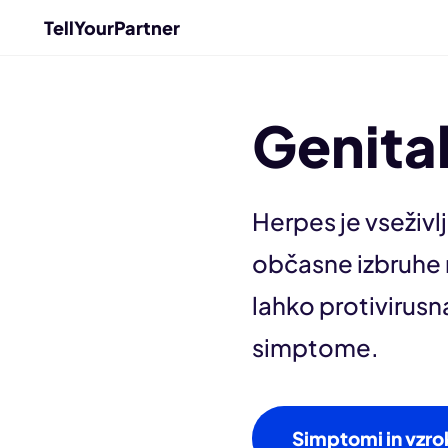
TellYourPartner
Genita
Herpes je vseživl
občasne izbruhe r
lahko protivirusn
simptome.
Simptomi in vzro