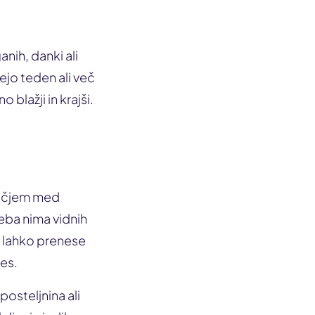
nih, danki ali
jejo teden ali več
 blažji in krajši.
močjem med
seba nima vidnih
e lahko prenese
es.
osteljnina ali