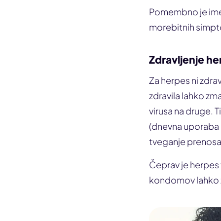
Pomembno je imeti
morebitnih simpto
Zdravljenje h
Za herpes ni zdra
zdravila lahko zm
virusa na druge. T
(dnevna uporaba p
tveganje prenosa
Čeprav je herpes 
kondomov lahko z