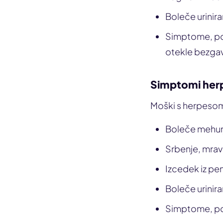
Boleče urinira
Simptome, pod
otekle bezga
Simptomi herp
Moški s herpesom
Boleče mehurje
Srbenje, mrav
Izcedek iz pe
Boleče urinira
Simptome, po