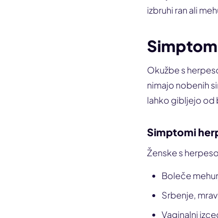
izbruhi ran ali meh
Simptomi 
Okužbe s herpeso
nimajo nobenih s
lahko gibljejo od 
Simptomi herp
Ženske s herpeso
Boleče mehurje
Srbenje, mrav
Vaginalni izc