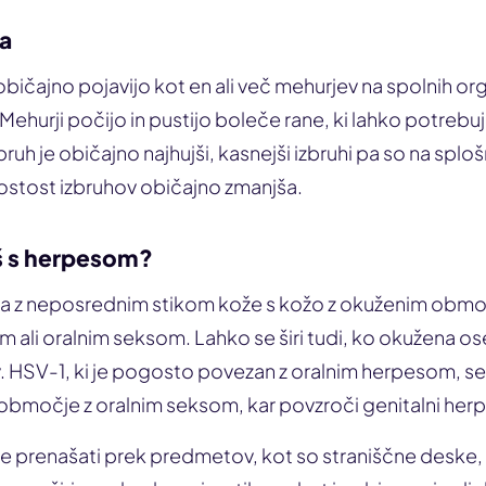
sa
ičajno pojavijo kot en ali več mehurjev na spolnih orga
h. Mehurji počijo in pustijo boleče rane, ki lahko potrebu
zbruh je običajno najhujši, kasnejši izbruhi pa so na splošno
tost izbruhov običajno zmanjša.
š s herpesom?
ša z neposrednim stikom kože s kožo z okuženim ob
im ali oralnim seksom. Lahko se širi tudi, ko okužena o
. HSV-1, ki je pogosto povezan z oralnim herpesom, s
 območje z oralnim seksom, kar povzroči genitalni herp
 prenašati prek predmetov, kot so straniščne deske, p