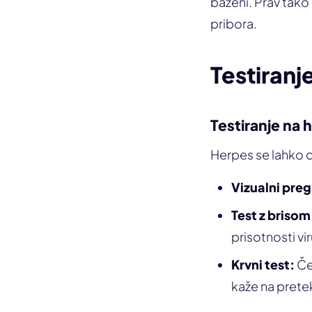
bazeni. Prav tako 
pribora.
Testiranje
Testiranje na 
Herpes se lahko 
Vizualni preg
Test z brisom
prisotnosti vi
Krvni test:
Če 
kaže na prete