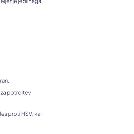
deljenje jedilnega
ran.
u za potrditev
les proti HSV, kar