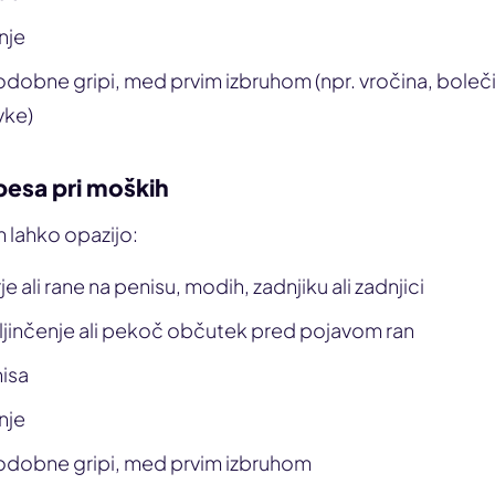
nje
obne gripi, med prvim izbruhom (npr. vročina, bolečin
vke)
esa pri moških
 lahko opazijo:
 ali rane na penisu, modih, zadnjiku ali zadnjici
ljinčenje ali pekoč občutek pred pojavom ran
nisa
nje
dobne gripi, med prvim izbruhom