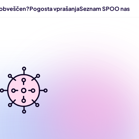
l obveščen?
Pogosta vprašanja
Seznam SPO
O nas