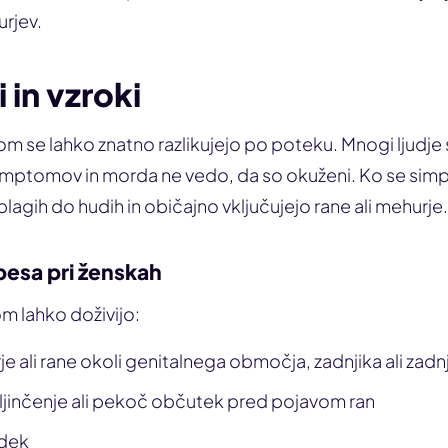
urjev.
in vzroki
m se lahko znatno razlikujejo po poteku. Mnogi ljudj
imptomov in morda ne vedo, da so okuženi. Ko se simp
blagih do hudih in običajno vključujejo rane ali mehurje.
esa pri ženskah
m lahko doživijo:
 ali rane okoli genitalnega območja, zadnjika ali zadn
ljinčenje ali pekoč občutek pred pojavom ran
edek