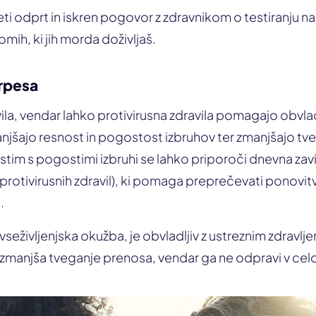
 odprt in iskren pogovor z zdravnikom o testiranju na
mih, ki jih morda doživljaš.
erpesa
vila, vendar lahko protivirusna zdravila pomagajo obvl
anjšajo resnost in pogostost izbruhov ter zmanjšajo t
istim s pogostimi izbruhi se lahko priporoči dnevna zavi
rotivirusnih zdravil), ki pomaga preprečevati ponovitv
.
vseživljenjska okužba, je obvladljiv z ustreznim zdravl
manjša tveganje prenosa, vendar ga ne odpravi v celo