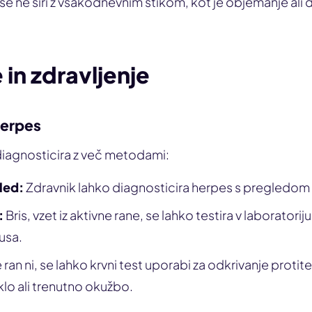
se ne širi z vsakodnevnim stikom, kot je objemanje ali 
 in zdravljenje
herpes
diagnosticira z več metodami:
led:
Zdravnik lahko diagnosticira herpes s pregledom 
:
Bris, vzet iz aktivne rane, se lahko testira v laboratorij
rusa.
ran ni, se lahko krvni test uporabi za odkrivanje protite
klo ali trenutno okužbo.