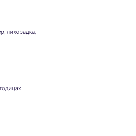
р, лихорадка,
ягодицах