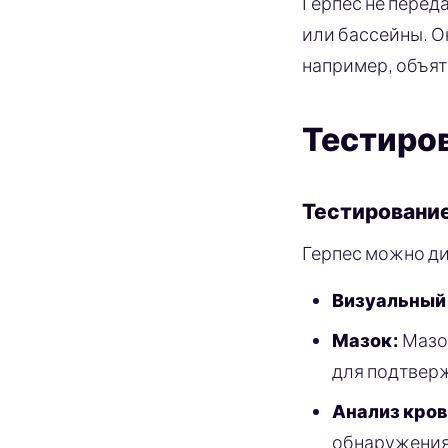
Герпес не переда
или бассейны. О
например, объят
Тестиров
Тестирование
Герпес можно д
Визуальный
Мазок:
Мазок
для подтвер
Анализ кров
обнаружения