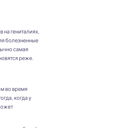
в на гениталиях,
ляя болезненные
бычно самая
новятся реже.
ом во время
огда, когда у
может