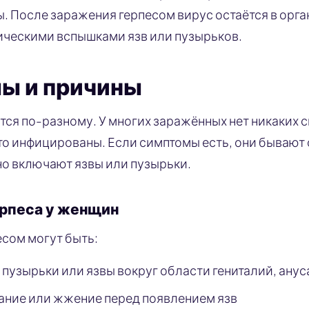
ы. После заражения герпесом вирус остаётся в орга
ическими вспышками язв или пузырьков.
ы и причины
тся по-разному. У многих заражённых нет никаких с
что инфицированы. Если симптомы есть, они бывают 
о включают язвы или пузырьки.
рпеса у женщин
есом могут быть:
пузырьки или язвы вокруг области гениталий, анус
ание или жжение перед появлением язв