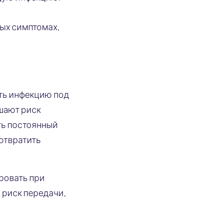
бых симптомах,
ть инфекцию под
шают риск
ть постоянный
отвратить
ировать при
 риск передачи,