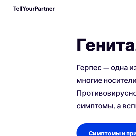
TellYourPartner
Генита
Герпес — одна 
многие носители
Противовирусно
симптомы, а вс
Симптомы и пр