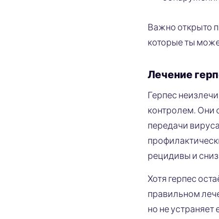
Важно открыто п
которые ты мож
Лечение гер
Герпес неизлечи
контролем. Они 
передачи вируса
профилактически
рецидивы и сниз
Хотя герпес ост
правильном лече
но не устраняет 