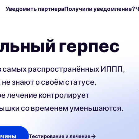
Уведомить партнера
Получили уведомление?
Ч
льный герпес
из самых распространённых ИППП,
 не знают о своём статусе.
е лечение контролирует
пышки со временем уменьшаются.
ичины
→
Тестирование и лечение