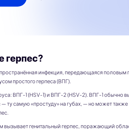
е герпес?
спространённая инфекция, передающаяся половым 
сом простого герпеса (ВПГ).
руса: ВПГ-1 (HSV-1) и ВПГ-2 (HSV-2). ВПГ-1 обычно 
 — ту самую «простуду» на губах, — но может также
пес.
м вызывает генитальный герпес, поражающий облас