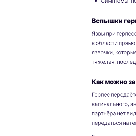
Симптомы, по
Вспышки гер
Язвы при герпес
в области прямо
язвочки, которы
тяжёлая, послед
Как можно за
Герпес передаёт
вагинального, ан
партнёра нет ви
передаться на г