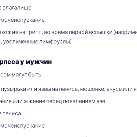
з влагалища
 мочеиспускание
хожие на грипп, во время первой вспышки (наприме
е, увеличенные лимфоузлы)
рпеса у мужчин
есом могут быть:
пузырьки или язвы на пенисе, мошонке, анусе или 
ание или жжение перед появлением язв
з пениса
 мочеиспускание