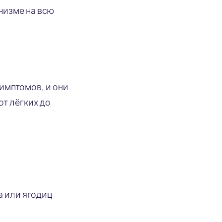
низме на всю
имптомов, и они
от лёгких до
а или ягодиц