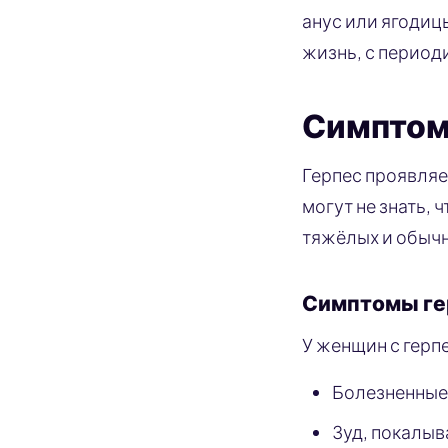
анус или ягодиц
жизнь, с период
Симптом
Герпес проявляе
могут не знать, 
тяжёлых и обычн
Симптомы ге
У женщин с герп
Болезненные 
Зуд, покалыв