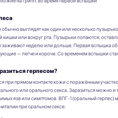
хожие на грипп, во время первой вспышки
песа
е обычно выглядят как один или несколько пузырько
й кишки или вокруг рта. Пузырьки лопаются, остав
е заживают неделю или дольше. Первая вспышка о
ующие — легче и короче. Со временем вспышки ста
разиться герпесом?
ся при прямом контакте кожи с поражённым участк
ального или орального секса. Заразиться можно и т
димых язв или симптомов. ВПГ-1 (оральный герпес) 
ениталии при оральном сексе.