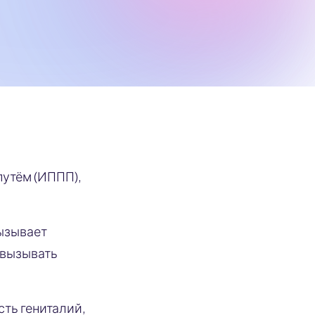
путём (ИППП),
вызывает
 вызывать
ть гениталий,