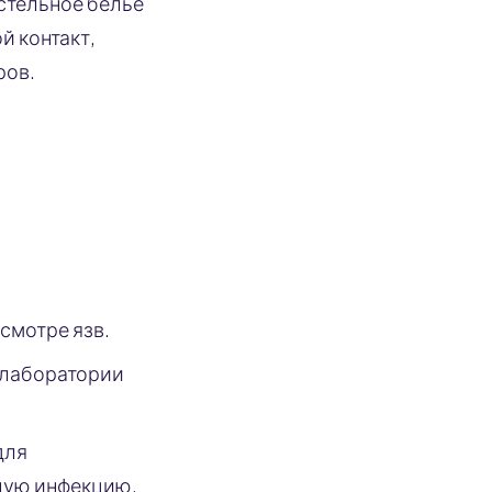
остельное бельё
й контакт,
ров.
смотре язв.
в лаборатории
для
щую инфекцию.