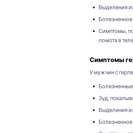
Выделения и
Болезненное
Симптомы, по
ломота в тел
Симптомы ге
У мужчин с герп
Болезненные 
Зуд, покалыв
Выделения и
Болезненное