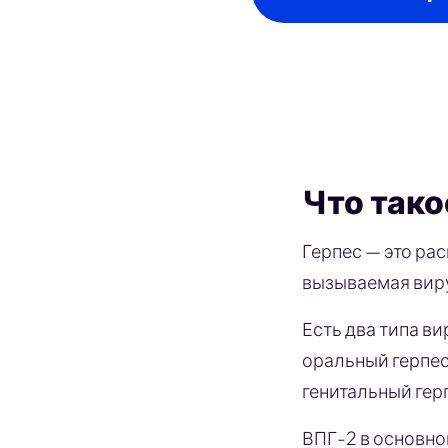
Что тако
Герпес — это ра
вызываемая виру
Есть два типа ви
оральный герпес
генитальный гер
ВПГ-2 в основно