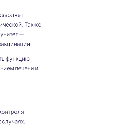
позволяет
нической. Также
мунитет —
вакцинации.
ять функцию
янием печени и
 контроля
 случаях.