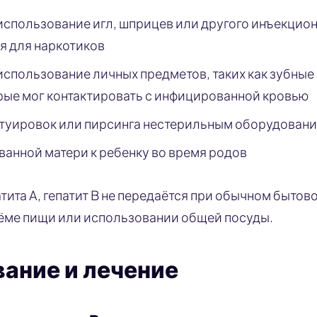
спользование игл, шприцев или другого инъекцио
я для наркотиков
спользование личных предметов, таких как зубные
рые мог контактировать с инфицированной кровью
атуировок или пирсинга нестерильным оборудован
анной матери к ребенку во время родов
атита A, гепатит B не передаётся при обычном бытово
ёме пищи или использовании общей посуды.
ание и лечение