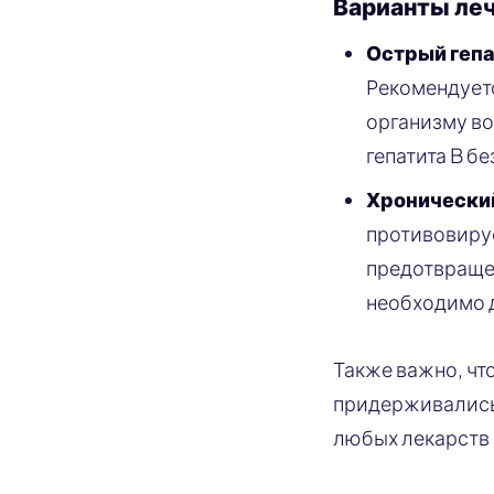
Варианты ле
Острый гепа
Рекомендуетс
организму во
гепатита B б
Хронический
противовирус
предотвраще
необходимо д
Также важно, чт
придерживались 
любых лекарств 