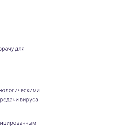
 врачу для
 биологическими
ередачи вируса
нфицированным