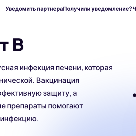
Уведомить партнера
Получили уведомление?
Ч
т B
усная инфекция печени, которая
онической. Вакцинация
ффективную защиту, а
е препараты помогают
 инфекцию.