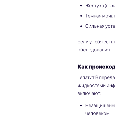
Желтуха (пож
Темная моча 
Сильная уст
Если у тебя есть
обследования.
Как происход
Гепатит B перед
жидкостями инф
включают:
Незащищенны
человеком