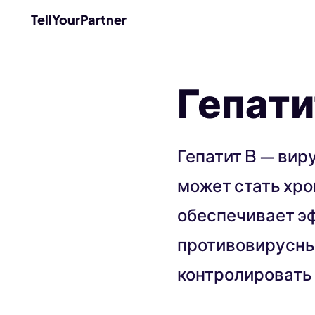
TellYourPartner
Гепати
Гепатит B — вир
может стать хр
обеспечивает э
противовирусны
контролировать