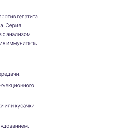
против гепатита
а. Серия
в с анализом
ия иммунитета.
ередачи.
инъекционного
и или кусачки
рудованием.