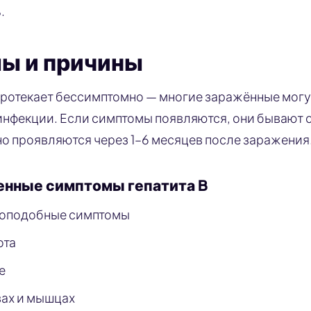
.
ы и причины
 протекает бессимптомно — многие заражённые могу
инфекции. Если симптомы появляются, они бывают о
о проявляются через 1–6 месяцев после заражения
енные симптомы гепатита B
поподобные симптомы
ота
е
вах и мышцах