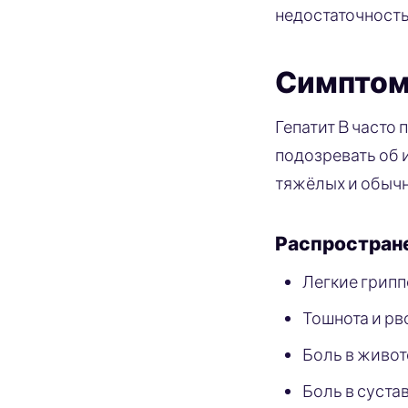
недостаточность
Симптом
Гепатит B часто
подозревать об 
тяжёлых и обычн
Распростран
Легкие грип
Тошнота и рв
Боль в живот
Боль в суста