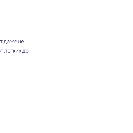
т даже не
т лёгких до
.