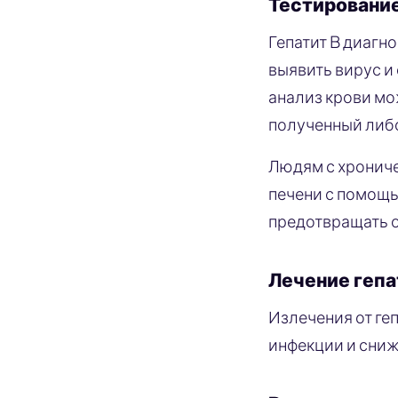
Тестирование
Гепатит B диагн
выявить вирус и
анализ крови мо
полученный либо
Людям с хрониче
печени с помощь
предотвращать 
Лечение гепа
Излечения от геп
инфекции и сниж