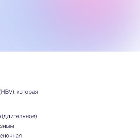
(HBV), которая
 (длительное)
езным
ченочная