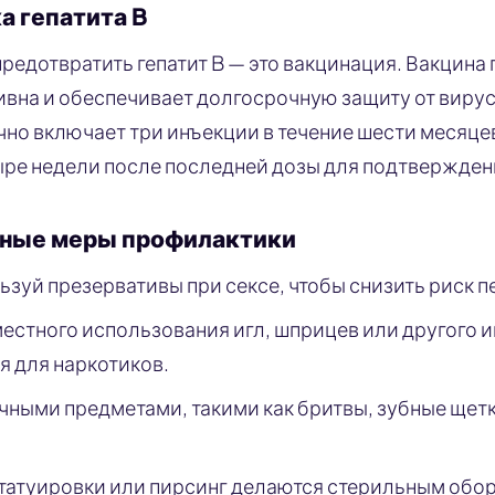
 гепатита B
редотвратить гепатит B — это вакцинация. Вакцина 
вна и обеспечивает долгосрочную защиту от вирус
но включает три инъекции в течение шести месяце
ыре недели после последней дозы для подтвержден
ные меры профилактики
ьзуй презервативы при сексе, чтобы снизить риск п
естного использования игл, шприцев или другого 
 для наркотиков.
чными предметами, такими как бритвы, зубные щетк
 татуировки или пирсинг делаются стерильным обо