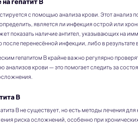
 на гепатит B
остируется с помощью анализа крови. Этот анализ 
 определить, является ли инфекция острой или хро
жет показать наличие антител, указывающих на им
 после перенесённой инфекции, либо в результате 
ским гепатитом B крайне важно регулярно провер
ю анализов крови — это помогает следить за состо
осложнения.
тита B
атита B не существует, но есть методы лечения для
ения риска осложнений, особенно при хронических