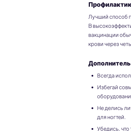
Профилактика
Лучший способ п
B высокоэффекти
вакцинации обыч
крови через чет
Дополнитель
Всегда испол
Избегай совм
оборудования
Не делись ли
для ногтей.
Убедись, что