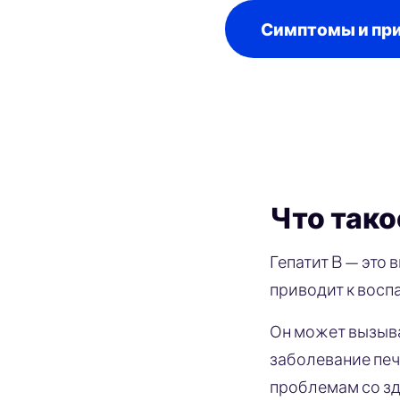
Симптомы и пр
Что тако
Гепатит B — это 
приводит к восп
Он может вызыва
заболевание печ
проблемам со зд