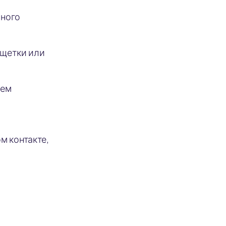
нного
 щетки или
ием
м контакте,