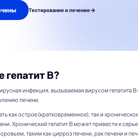
ичины
→
Тестирование и лечение
е гепатит B?
вирусная инфекция, вызываемая вирусом гепатита B 
алению печени.
ть как острое (кратковременное), так и хроническое
ени. Хронический гепатит B может привести к серь
оровьем, таким как цирроз печени, рак печени и пе