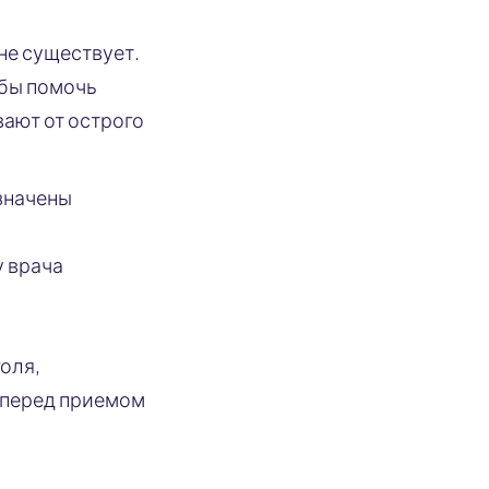
не существует.
обы помочь
ают от острого
значены
 врача
оля,
 перед приемом