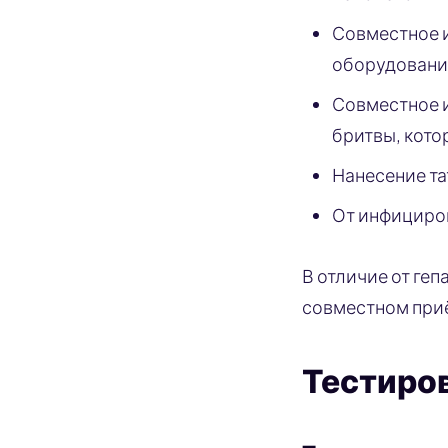
Совместное и
оборудовани
Совместное и
бритвы, кото
Нанесение т
От инфициров
В отличие от геп
совместном при
Тестиров