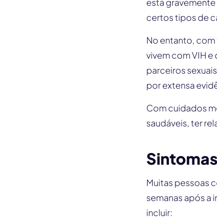
está gravemente 
certos tipos de c
No entanto, com t
vivem com VIH e 
parceiros sexuais
por extensa evidê
Com cuidados mé
saudáveis, ter rel
Sintomas
Muitas pessoas c
semanas após a 
incluir: