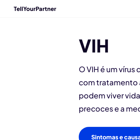
TellYourPartner
VIH
O VIH é um vírus 
com tratamento 
podem viver vida
precoces e a me
Sintomas e caus