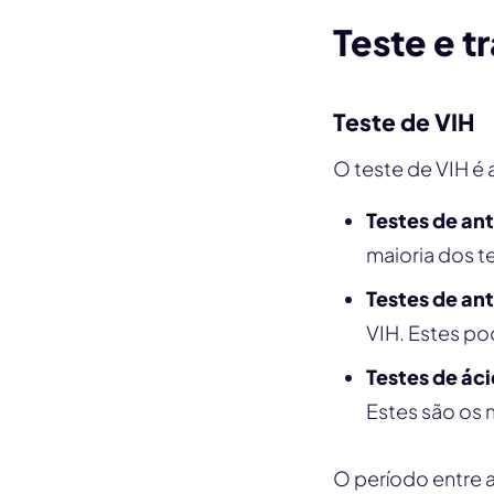
Teste e 
Teste de VIH
O teste de VIH é 
Testes de an
maioria dos t
Testes de an
VIH. Estes po
Testes de áci
Estes são os
O período entre 