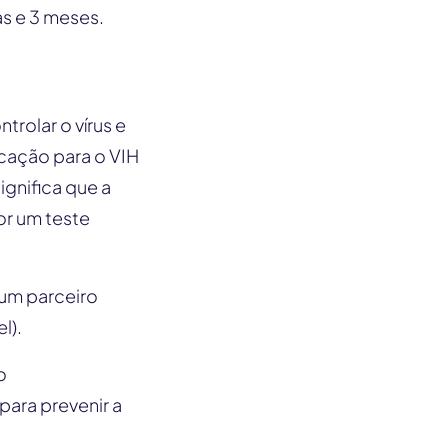
as e 3 meses.
trolar o vírus e
icação para o VIH
ignifica que a
or um teste
a um parceiro
l).
o
ara prevenir a