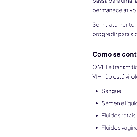
passa para uma fas
permanece ativo 
Sem tratamento, 
progredir para si
Como se contr
O VIH é transmit
VIH não está viro
Sangue
Sémen e líqui
Fluidos retais
Fluidos vagin