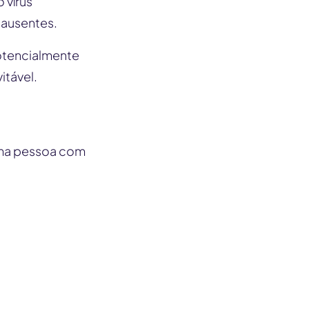
 vírus
 ausentes.
otencialmente
itável.
 uma pessoa com