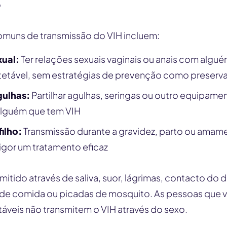
o
omuns de transmissão do VIH incluem:
ual:
Ter relações sexuais vaginais ou anais com algu
tetável, sem estratégias de prevenção como preserva
gulhas:
Partilhar agulhas, seringas ou outro equipame
lguém que tem VIH
ilho:
Transmissão durante a gravidez, parto ou ama
igor um tratamento eficaz
mitido através de saliva, suor, lágrimas, contacto do
a de comida ou picadas de mosquito. As pessoas que 
táveis não transmitem o VIH através do sexo.