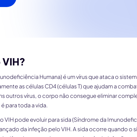
o VIH?
munodeficiência Humana) é um vírus que ataca o sistem
amente as células CD4 (células T) que ajudam a comba
uns outros vírus, o corpo não consegue eliminar comp
 é para toda a vida.
o VIH pode evoluir para sida (Síndrome da Imunodefici
ançado da infeção pelo VIH. A sida ocorre quando o s