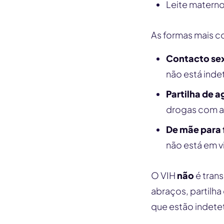
Leite matern
As formas mais c
Contacto sex
não está inde
Partilha de a
drogas com a
De mãe para f
não está em v
O VIH
não
é trans
abraços, partilh
que estão indete