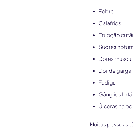
Febre
Calafrios
Erupção cutâ
Suores notur
Dores muscul
Dor de garga
Fadiga
Gânglios linf
Úlceras na b
Muitas pessoas t