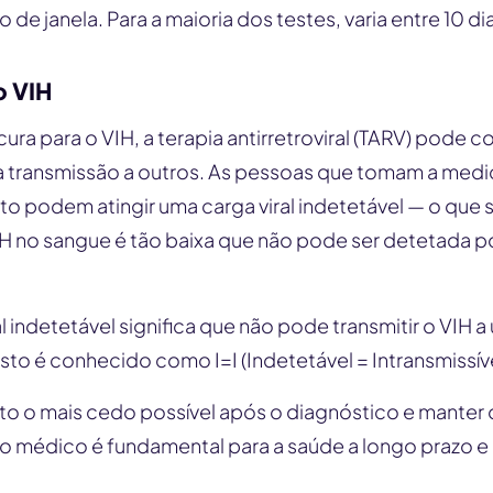
de janela. Para a maioria dos testes, varia entre 10 di
o VIH
ra para o VIH, a terapia antirretroviral (TARV) pode con
r a transmissão a outros. As pessoas que tomam a med
o podem atingir uma carga viral indetetável — o que s
H no sangue é tão baixa que não pode ser detetada p
al indetetável significa que não pode transmitir o VIH 
Isto é conhecido como I=I (Indetetável = Intransmissíve
nto o mais cedo possível após o diagnóstico e manter 
édico é fundamental para a saúde a longo prazo e p