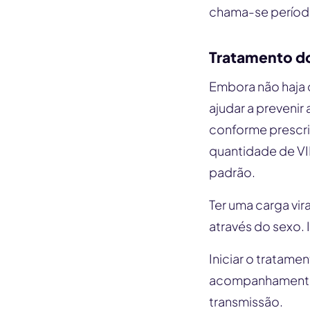
chama-se período 
Tratamento d
Embora não haja cu
ajudar a preveni
conforme prescrit
quantidade de VI
padrão.
Ter uma carga vir
através do sexo. 
Iniciar o tratame
acompanhamento m
transmissão.