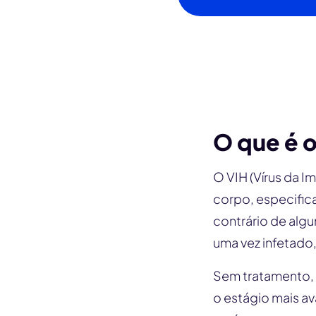
O que é 
O VIH (Vírus da I
corpo, especific
contrário de alg
uma vez infetado,
Sem tratamento, 
o estágio mais av