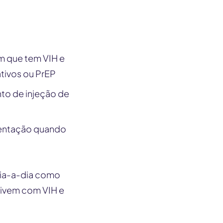
ém que tem VIH e
tivos ou PrEP
nto de injeção de
mentação quando
 dia-a-dia como
vivem com VIH e