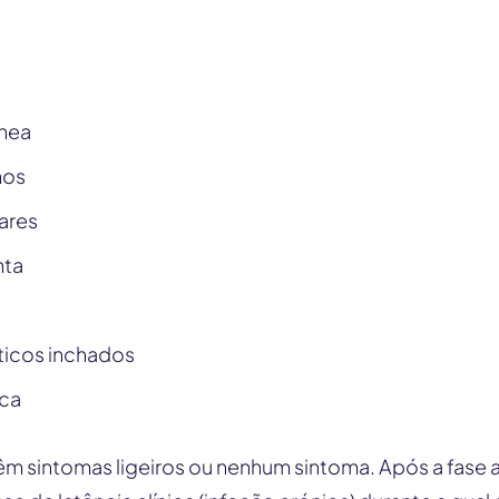
nea
nos
ares
nta
áticos inchados
oca
êm sintomas ligeiros ou nenhum sintoma. Após a fase 