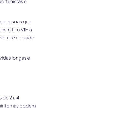
ortunistas e
 As pessoas que
nsmitir o VIH a
ível) e é apoiado
idas longas e
 de 2 a 4
s sintomas podem