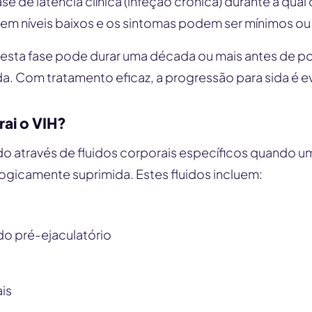
e de latência clínica (infeção crónica) durante a qual o
em níveis baixos e os sintomas podem ser mínimos ou
esta fase pode durar uma década ou mais antes de p
da. Com tratamento eficaz, a progressão para sida é ev
ai o VIH?
ido através de fluidos corporais específicos quando
logicamente suprimida. Estes fluidos incluem:
do pré-ejaculatório
ais