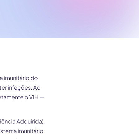
a imunitário do
ter infeções. Ao
letamente o VIH —
ência Adquirida),
istema imunitário