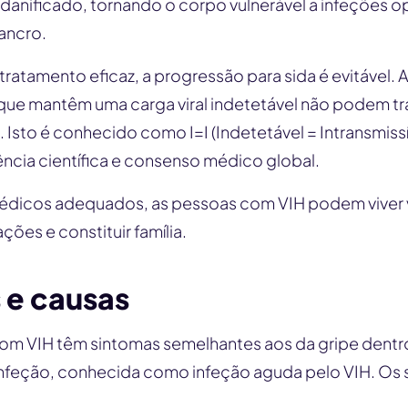
danificado, tornando o corpo vulnerável a infeções op
ancro.
ratamento eficaz, a progressão para sida é evitável.
que mantêm uma carga viral indetetável não podem tra
. Isto é conhecido como I=I (Indetetável = Intransmiss
ncia científica e consenso médico global.
dicos adequados, as pessoas com VIH podem viver v
ações e constituir família.
 e causas
om VIH têm sintomas semelhantes aos da gripe dentro
infeção, conhecida como infeção aguda pelo VIH. O