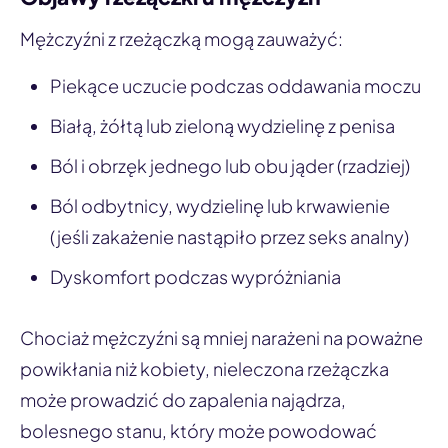
Mężczyźni z rzeżączką mogą zauważyć:
Piekące uczucie podczas oddawania moczu
Białą, żółtą lub zieloną wydzielinę z penisa
Ból i obrzęk jednego lub obu jąder (rzadziej)
Ból odbytnicy, wydzielinę lub krwawienie
(jeśli zakażenie nastąpiło przez seks analny)
Dyskomfort podczas wypróżniania
Chociaż mężczyźni są mniej narażeni na poważne
powikłania niż kobiety, nieleczona rzeżączka
może prowadzić do zapalenia najądrza,
bolesnego stanu, który może powodować