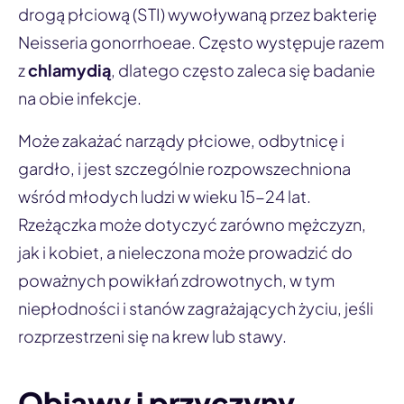
drogą płciową (STI) wywoływaną przez bakterię
Neisseria gonorrhoeae
. Często występuje razem
z
chlamydią
, dlatego często zaleca się badanie
na obie infekcje.
Może zakażać narządy płciowe, odbytnicę i
gardło, i jest szczególnie rozpowszechniona
wśród młodych ludzi w wieku 15-24 lat.
Rzeżączka może dotyczyć zarówno mężczyzn,
jak i kobiet, a nieleczona może prowadzić do
poważnych powikłań zdrowotnych, w tym
niepłodności i stanów zagrażających życiu, jeśli
rozprzestrzeni się na krew lub stawy.
Objawy i przyczyny