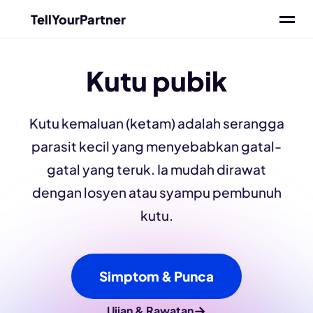
TellYourPartner
Kutu pubik
Kutu kemaluan (ketam) adalah serangga
parasit kecil yang menyebabkan gatal-
gatal yang teruk. Ia mudah dirawat
dengan losyen atau syampu pembunuh
kutu.
Simptom & Punca
→
Ujian & Rawatan