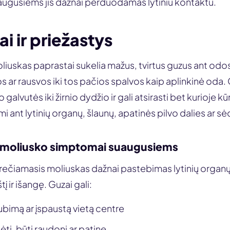
ugusiems jis dažnai perduodamas lytiniu kontaktu.
 ir priežastys
iuskas paprastai sukelia mažus, tvirtus guzus ant odos,
s ar rausvos iki tos pačios spalvos kaip aplinkinė oda.
galvutės iki žirnio dydžio ir gali atsirasti bet kurioje k
i ant lytinių organų, šlaunų, apatinės pilvo dalies ar 
 moliusko simptomai suaugusiems
čiamasis moliuskas dažnai pastebimas lytinių organų s
į ir išangę. Guzai gali:
ubimą ar įspaustą vietą centre
ėti, būti raudoni ar patinę