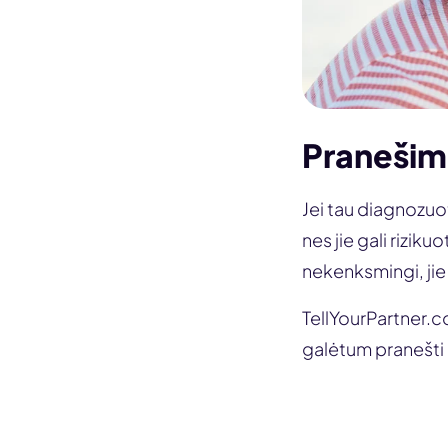
Pranešima
Jei tau diagnozuo
nes jie gali riziku
nekenksmingi, jie 
TellYourPartner.c
galėtum pranešti 