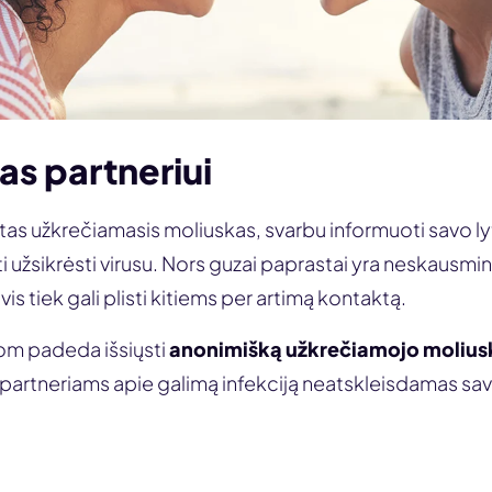
s partneriui
tas užkrečiamasis moliuskas, svarbu informuoti savo lyt
oti užsikrėsti virusu. Nors guzai paprastai yra neskausming
vis tiek gali plisti kitiems per artimą kontaktą.
om padeda išsiųsti
anonimišką užkrečiamojo molius
partneriams apie galimą infekciją neatskleisdamas sa
Informuok partnerį