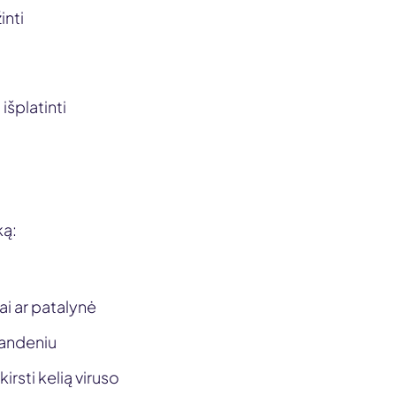
inti
išplatinti
ką:
ai ar patalynė
vandeniu
irsti kelią viruso