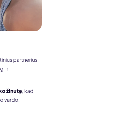
inius partnerius,
i ir
ko žinutę
, kad
vo vardo.