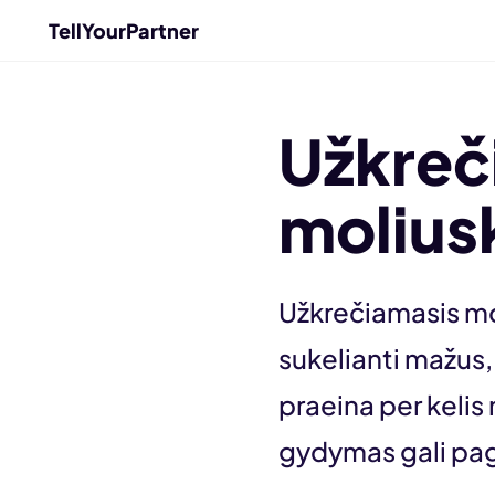
TellYourPartner
Užkreč
molius
Užkrečiamasis mol
sukelianti mažus,
praeina per kelis
gydymas gali pag