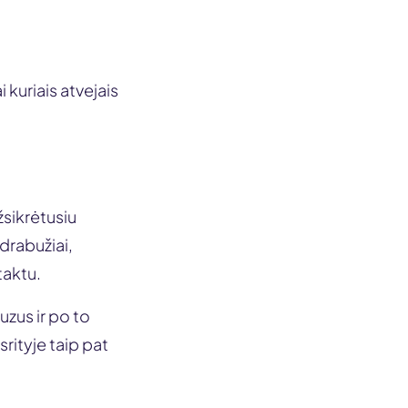
 kuriais atvejais
žsikrėtusiu
 drabužiai,
taktu.
uzus ir po to
srityje taip pat