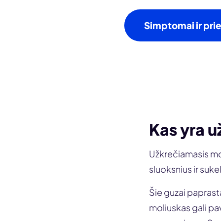
Simptomai ir pri
Kas yra 
Užkrečiamasis mol
sluoksnius ir suke
Šie guzai paprast
moliuskas gali pav