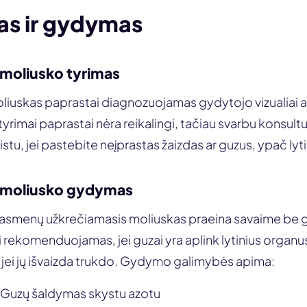
as ir gydymas
moliusko tyrimas
iuskas paprastai diagnozuojamas gydytojo vizualiai a
yrimai paprastai nėra reikalingi, tačiau svarbu konsult
istu, jei pastebite neįprastas žaizdas ar guzus, ypač lyti
 moliusko gydymas
asmenų užkrečiamasis moliuskas praeina savaime be 
 rekomenduojamas, jei guzai yra aplink lytinius organus
jei jų išvaizda trukdo. Gydymo galimybės apima:
Guzų šaldymas skystu azotu