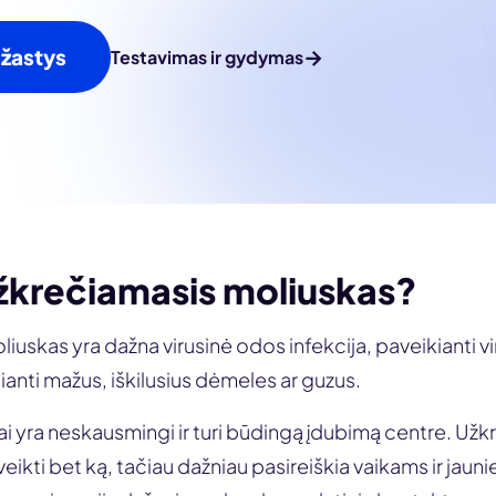
ežastys
→
Testavimas ir gydymas
užkrečiamasis moliuskas?
iuskas yra dažna virusinė odos infekcija, paveikianti v
lianti mažus, iškilusius dėmeles ar guzus.
ai yra neskausmingi ir turi būdingą įdubimą centre. Už
eikti bet ką, tačiau dažniau pasireiškia vaikams ir jaun