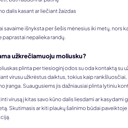
kūno dalis kasant ar liečiant žaizdas
i savaime išnyksta per šešis mėnesius iki metų, nors kai
. Jie paprastai nepalieka randų.
iama užkrečiamuoju moliusku?
iuskas plinta per tiesioginį odos su oda kontaktą su u
ant virusu užkrėstus daiktus, tokius kaip rankšluosčiai,
o įranga. Suaugusiems jis dažniausiai plinta lytiniu kon
tinti virusą į kitas savo kūno dalis liesdami ar kasydami g
etą. Skutimasis ar kiti plaukų šalinimo būdai paveiktoje 
kciją.