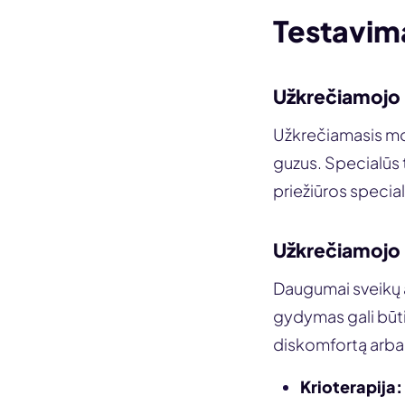
Testavim
Užkrečiamojo 
Užkrečiamasis mol
guzus. Specialūs t
priežiūros special
Užkrečiamojo
Daugumai sveikų 
gydymas gali būti
diskomfortą arba 
Krioterapija: