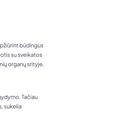
pžiūrint būdingus
uotis su sveikatos
nių organų srityje.
gydymo. Tačiau
, sukelia