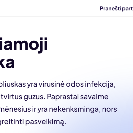
Pranešti part
iamoji
ka
iuskas yra virusinė odos infekcija,
 tvirtus guzus. Paprastai savaime
 mėnesius ir yra nekenksminga, nors
reitinti pasveikimą.