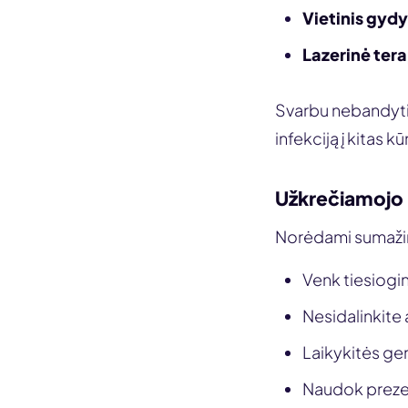
Vietinis gyd
Lazerinė tera
Svarbu nebandyti p
infekciją į kitas kū
Užkrečiamojo 
Norėdami sumažint
Venk tiesiogi
Nesidalinkite 
Laikykitės ger
Naudok prezerv