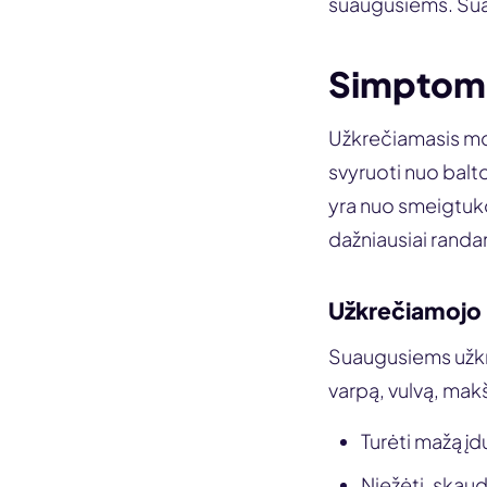
suaugusiems. Sua
Simptomai
Užkrečiamasis mol
svyruoti nuo balto
yra nuo smeigtuko 
dažniausiai randam
Užkrečiamojo
Suaugusiems užkre
varpą, vulvą, makšt
Turėti mažą įd
Niežėti, skaud