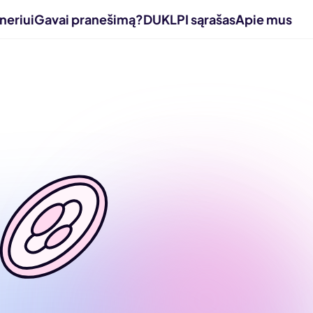
neriui
Gavai pranešimą?
DUK
LPI sąrašas
Apie mus