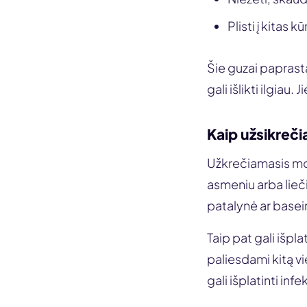
Plisti į kitas 
Šie guzai paprasta
gali išlikti ilgiau
Kaip užsikreč
Užkrečiamasis mol
asmeniu arba lieči
patalynė ar basein
Taip pat gali išpla
paliesdami kitą vi
gali išplatinti infe