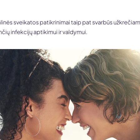
linės sveikatos patikrinimai taip pat svarbūs užkrečiam
ančių infekcijų aptikimui ir valdymui.