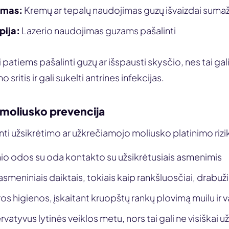
ymas:
Kremų ar tepalų naudojimas guzų išvaizdai sumaž
pija:
Lazerio naudojimas guzams pašalinti
atiems pašalinti guzų ar išspausti skysčio, nes tai gali 
no sritis ir gali sukelti antrines infekcijas.
moliusko prevencija
i užsikrėtimo ar užkrečiamojo moliusko platinimo rizi
nio odos su oda kontakto su užsikrėtusiais asmenimis
asmeniniais daiktais, tokiais kaip rankšluosčiai, drabuži
os higienos, įskaitant kruopštų rankų plovimą muilu ir 
atyvus lytinės veiklos metu, nors tai gali ne visiškai užk