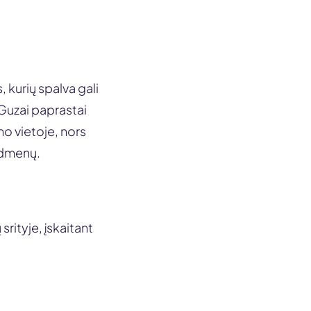
 kurių spalva gali
 Guzai paprastai
ūno vietoje, nors
sėdmenų.
rityje, įskaitant