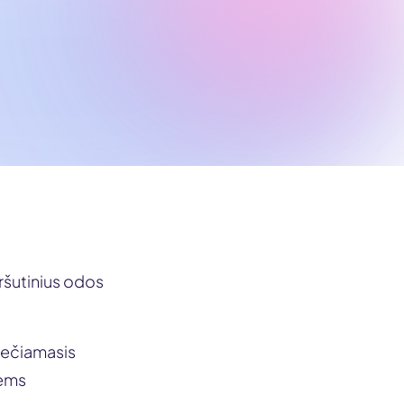
iršutinius odos
krečiamasis
iems