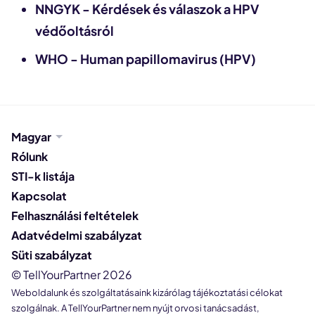
NNGYK - Kérdések és válaszok a HPV
védőoltásról
WHO - Human papillomavirus (HPV)
Magyar
Rólunk
STI-k listája
Kapcsolat
Felhasználási feltételek
Adatvédelmi szabályzat
Süti szabályzat
© TellYourPartner 2026
Weboldalunk és szolgáltatásaink kizárólag tájékoztatási célokat
szolgálnak. A TellYourPartner nem nyújt orvosi tanácsadást,