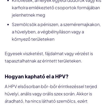
Kinövések, amelyek egyedi dudorok vagy kis
karfiolra emlékeztető csoportok formájában
jelenhetnek meg
Szemölcsök a péniszen, a szeméremajkakon,
a hüvelyben, a végbélnyíláson vagy a
környező területeken
Egyesek viszketést, fájdalmat vagy vérzést is
tapasztalhatnak az érintett területeken.
Hogyan kapható el a HPV?
A HPV elsősorban bőr-bőr érintkezéssel terjed
hüvelyi, anális vagy orális szex során. Akkor is
átadható, ha nincs látható szemölcs, ezért