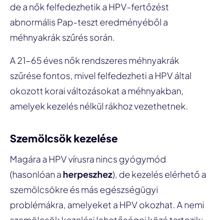
de a nők felfedezhetik a HPV-fertőzést
abnormális Pap-teszt eredményéből a
méhnyakrák szűrés során.
A 21-65 éves nők rendszeres méhnyakrák
szűrése fontos, mivel felfedezheti a HPV által
okozott korai változásokat a méhnyakban,
amelyek kezelés nélkül rákhoz vezethetnek.
Szemölcsök kezelése
Magára a HPV vírusra nincs gyógymód
(hasonlóan a
herpeszhez
), de kezelés elérhető a
szemölcsökre és más egészségügyi
problémákra, amelyeket a HPV okozhat. A nemi
szemölcsök kezelési lehetőségei közé tartozik: