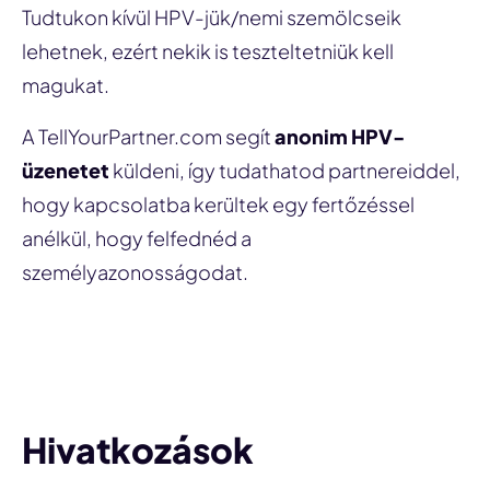
Tudtukon kívül HPV-jük/nemi szemölcseik
lehetnek, ezért nekik is teszteltetniük kell
magukat.
A TellYourPartner.com segít
anonim HPV-
üzenetet
küldeni, így tudathatod partnereiddel,
hogy kapcsolatba kerültek egy fertőzéssel
anélkül, hogy felfednéd a
személyazonosságodat.
Értesíts egy partnert
Hivatkozások