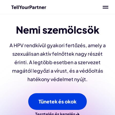
TellYourPartner
Nemi szemölcsök
A HPV rendkívül gyakori fertőzés, amely a
szexuálisan aktív felnőttek nagy részét
érinti. A legtöbb esetben a szervezet
magától legyőzi a vírust, és a védőoltás
hatékony védelmet nyújt.
Tünetek és okok
→
Tesztelés és kezelés