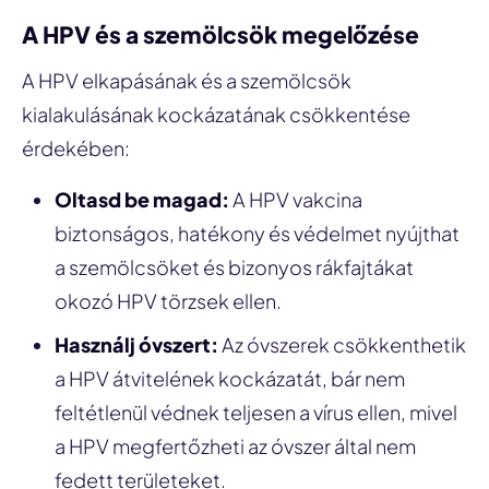
A HPV és a szemölcsök megelőzése
A HPV elkapásának és a szemölcsök
kialakulásának kockázatának csökkentése
érdekében:
Oltasd be magad:
A HPV vakcina
biztonságos, hatékony és védelmet nyújthat
a szemölcsöket és bizonyos rákfajtákat
okozó HPV törzsek ellen.
Használj óvszert:
Az óvszerek csökkenthetik
a HPV átvitelének kockázatát, bár nem
feltétlenül védnek teljesen a vírus ellen, mivel
a HPV megfertőzheti az óvszer által nem
fedett területeket.