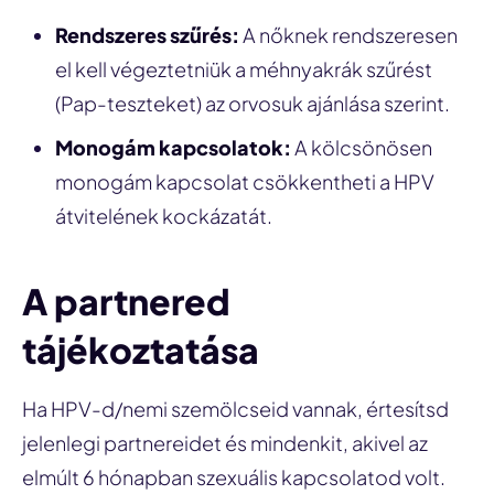
Rendszeres szűrés:
A nőknek rendszeresen
el kell végeztetniük a méhnyakrák szűrést
(Pap-teszteket) az orvosuk ajánlása szerint.
Monogám kapcsolatok:
A kölcsönösen
monogám kapcsolat csökkentheti a HPV
átvitelének kockázatát.
A partnered
tájékoztatása
Ha HPV-d/nemi szemölcseid vannak, értesítsd
jelenlegi partnereidet és mindenkit, akivel az
elmúlt 6 hónapban szexuális kapcsolatod volt.