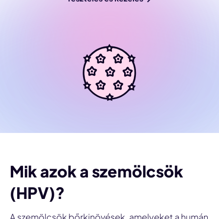
Mik azok a szemölcsök
(HPV)?
A szemölcsök bőrkinövések, amelyeket a humán