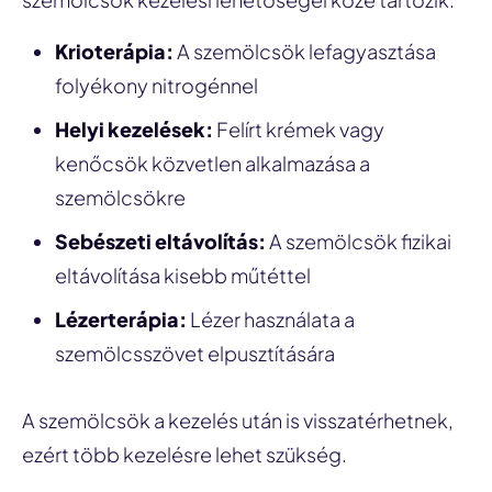
Krioterápia:
A szemölcsök lefagyasztása
folyékony nitrogénnel
Helyi kezelések:
Felírt krémek vagy
kenőcsök közvetlen alkalmazása a
szemölcsökre
Sebészeti eltávolítás:
A szemölcsök fizikai
eltávolítása kisebb műtéttel
Lézerterápia:
Lézer használata a
szemölcsszövet elpusztítására
A szemölcsök a kezelés után is visszatérhetnek,
ezért több kezelésre lehet szükség.