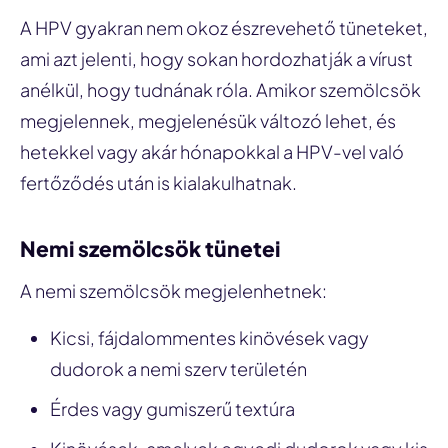
A HPV gyakran nem okoz észrevehető tüneteket,
ami azt jelenti, hogy sokan hordozhatják a vírust
anélkül, hogy tudnának róla. Amikor szemölcsök
megjelennek, megjelenésük változó lehet, és
hetekkel vagy akár hónapokkal a HPV-vel való
fertőződés után is kialakulhatnak.
Nemi szemölcsök tünetei
A nemi szemölcsök megjelenhetnek:
Kicsi, fájdalommentes kinövések vagy
dudorok a nemi szerv területén
Érdes vagy gumiszerű textúra