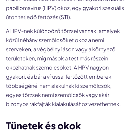
papillomavírus (HPV) okoz, egy gyakori szexuális
úton terjedő fertőzés (STI).
A HPV-nek különböző törzsei vannak, amelyek
közül néhány szemölcsöket okoz a nemi
szerveken, a végbélnyíláson vagy a környező
területeken, míg mások a test más részein
okozhatnak szemölcsöket. A HPV nagyon
gyakori, és bár a vírussal fertőzött emberek
többségénél nem alakulnak ki szemölcsök,
egyes törzsek nemi szemölcsök vagy akár
bizonyos rákfajták kialakulásához vezethetnek.
Tünetek és okok