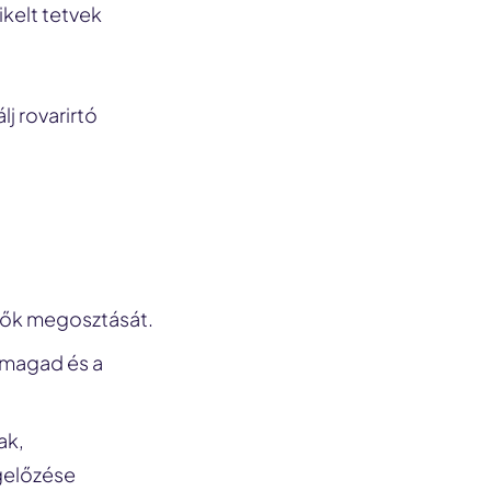
ikelt tetvek
j rovarirtó
zők megosztását.
 magad és a
ak,
gelőzése