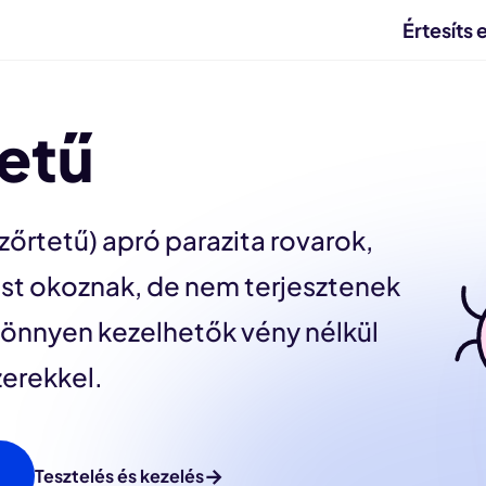
Értesíts 
etű
zőrtetű) apró parazita rovarok,
st okoznak, de nem terjesztenek
önnyen kezelhetők vény nélkül
erekkel.
→
Tesztelés és kezelés