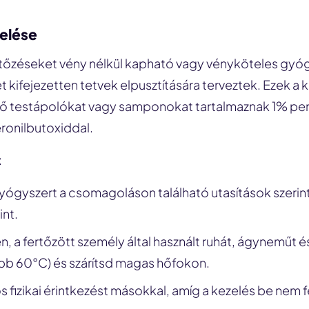
elése
rtőzéseket vény nélkül kapható vagy vényköteles gyó
t kifejezetten tetvek elpusztítására terveztek. Ezek a 
lő testápolókat vagy samponokat tartalmaznak 1% per
eronilbutoxiddal.
:
yógyszert a csomagoláson található utasítások szerint
int.
, a fertőzött személy által használt ruhát, ágyneműt é
ább 60°C) és szárítsd magas hőfokon.
s fizikai érintkezést másokkal, amíg a kezelés be nem 