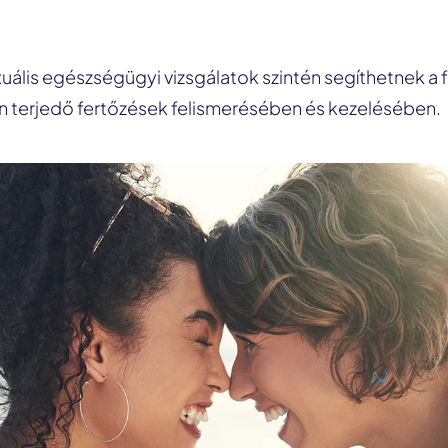
uális egészségügyi vizsgálatok szintén segíthetnek a 
on terjedő fertőzések felismerésében és kezelésében.