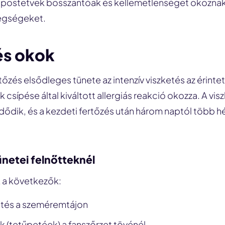
lapostetvek bosszantóak és kellemetlenséget okozna
egségeket.
és okok
őzés elsődleges tünete az intenzív viszketés az érintett
k csípése által kiváltott allergiás reakció okozza. A vi
ődik, és a kezdeti fertőzés után három naptól több héti
ünetei felnőtteknél
k a következők:
ketés a szeméremtájon
k (tetűpetéek) a fanszőrzet tövénél