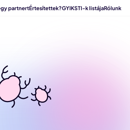
egy partnert
Értesítettek?
GYIK
STI-k listája
Rólunk