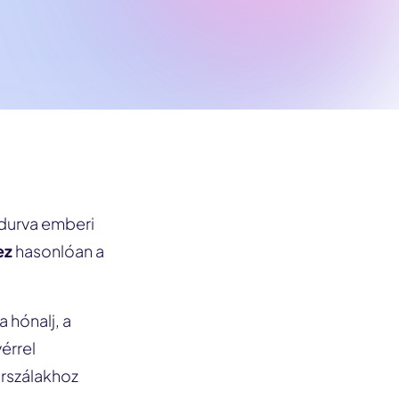
 durva emberi
ez
hasonlóan a
 hónalj, a
érrel
őrszálakhoz