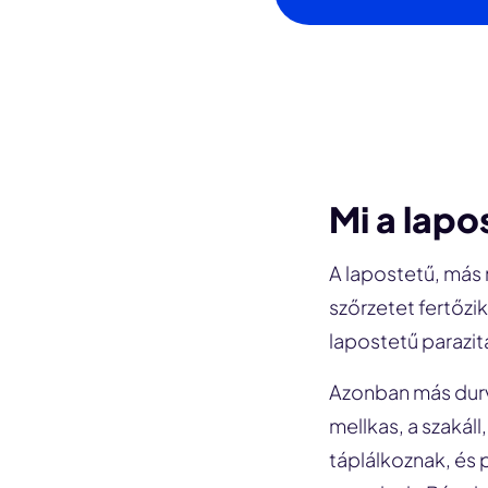
Mi a lapo
A lapostetű, más
szőrzetet fertőz
lapostetű parazita
Azonban más durva
mellkas, a szakál
táplálkoznak, és