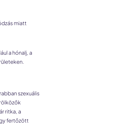
ódzás miatt
ul a hónalj, a
rületeken.
rabban szexuális
örölközők
 ritka, a
gy fertőzött