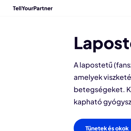
TellYourPartner
Lapost
A lapostetű (fans
amelyek viszketé
betegségeket. K
kapható gyógysz
Tünetek és okok