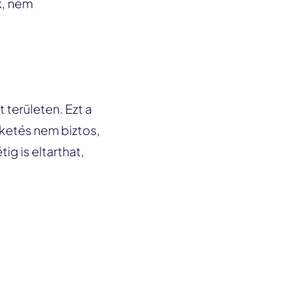
k, nem
 területen. Ezt a
szketés nem biztos,
g is eltarthat,