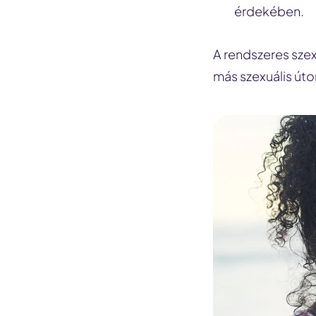
érdekében.
A rendszeres szex
más szexuális út