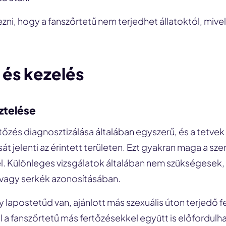
ni, hogy a fanszőrtetű nem terjedhet állatoktól, miv
 és kezelés
ztelése
tőzés diagnosztizálása általában egyszerű, és a tetvek
sát jelenti az érintett területen. Ezt gyakran maga a sz
l. Különleges vizsgálatok általában nem szükségesek,
 vagy serkék azonosításában.
 lapostetűd van, ajánlott más szexuális úton terjedő f
el a fanszőrtetű más fertőzésekkel együtt is előfordulha