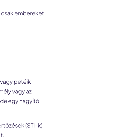
el csak embereket
 vagy petéik
emély vagy az
 de egy nagyító
ertőzések (STI-k)
t.