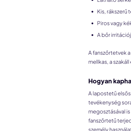
Kis, rákszerű 
Piros vagy k
A bőr irritáci
A fanszőrtetvek a 
mellkas, a szakál
Hogyan kaphat
A lapostetű elsős
tevékenység sorá
megosztásával is 
fanszőrtetű terje
személy használat