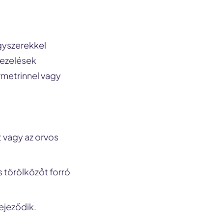
gyszerekkel
kezelések
metrinnel vagy
 vagy az orvos
s törölközőt forró
fejeződik.