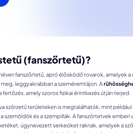
stetű (fanszőrtetű)?
 néven fanszőrtetű, apró élősködő rovarok, amelyek a
ik meg, leggyakrabban a szeméremtájon. A
rühösségh
 fertőzés, amely szoros fizikai érintkezés útján terjed.
 szőrzetű területeken is megtalálhatók, mint például a
l, a szemöldök és a szempillák. A fanszőrtetvek emberi v
 petéket, úgynevezett serkeóket raknak, amelyek a sz