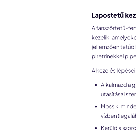
Lapostetű kez
A fanszőrtetű-fe
kezelik, amelyeke
jellemzően tetűö
piretrinekkel pip
A kezelés lépései
Alkalmazd a g
utasításai szer
Moss ki minden
vízben (legal
Kerüld a szoro