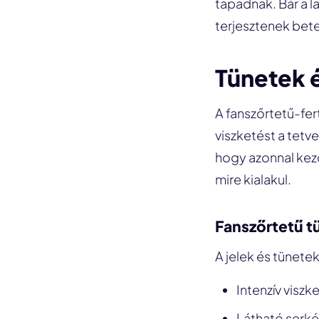
tapadnak. Bár a 
terjesztenek bet
Tünetek 
A fanszőrtetű-fert
viszketést a tetve
hogy azonnal kezd
mire kialakul.
Fanszőrtetű t
A jelek és tünete
Intenzív visz
Látható serké