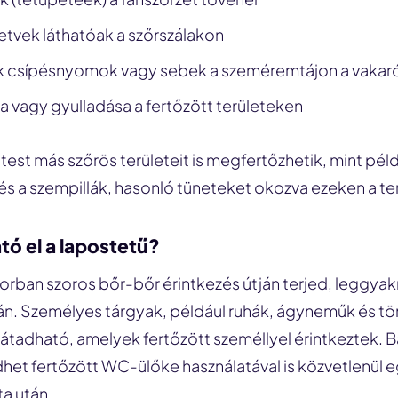
tetvek láthatóak a szőrszálakon
ék csípésnyomok vagy sebek a szeméremtájon a vakar
ója vagy gyulladása a fertőzött területeken
test más szőrös területeit is megfertőzhetik, mint példá
l és a szempillák, hasonló tüneteket okozva ezeken a te
ó el a lapostetű?
orban szoros bőr-bőr érintkezés útján terjed, leggyak
n. Személyes tárgyak, például ruhák, ágyneműk és t
átadható, amelyek fertőzött személlyel érintkeztek. Bár
dhet fertőzött WC-ülőke használatával is közvetlenül e
a után.