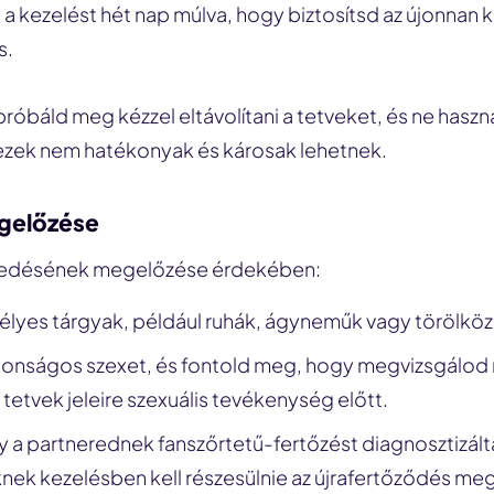
a kezelést hét nap múlva, hogy biztosítsd az újonnan k
s.
róbáld meg kézzel eltávolítani a tetveket, és ne használ
 ezek nem hatékonyak és károsak lehetnek.
gelőzése
rjedésének megelőzése érdekében:
élyes tárgyak, például ruhák, ágyneműk vagy törölkö
tonságos szexet, és fontold meg, hogy megvizsgálod
tetvek jeleire szexuális tevékenység előtt.
 a partnerednek fanszőrtetű-fertőzést diagnosztizált
ek kezelésben kell részesülnie az újrafertőződés me