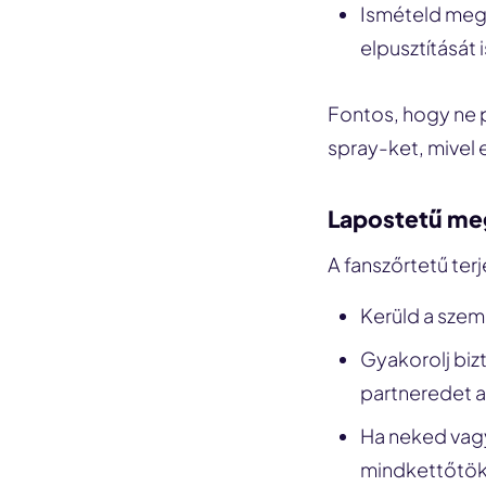
Ismételd meg 
elpusztítását i
Fontos, hogy ne p
spray-ket, mivel
Lapostetű me
A fanszőrtetű te
Kerüld a szem
Gyakorolj biz
partneredet a 
Ha neked vagy
mindkettőtökn