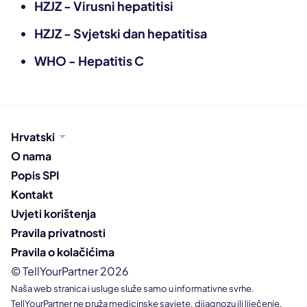
HZJZ - Virusni hepatitisi
HZJZ - Svjetski dan hepatitisa
WHO - Hepatitis C
Hrvatski
O nama
Popis SPI
Kontakt
Uvjeti korištenja
Pravila privatnosti
Pravila o kolačićima
© TellYourPartner 2026
Naša web stranica i usluge služe samo u informativne svrhe.
TellYourPartner ne pruža medicinske savjete, dijagnozu ili liječenje.