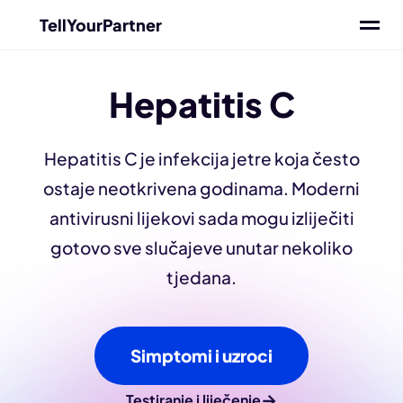
TellYourPartner
Hepatitis C
Hepatitis C je infekcija jetre koja često
ostaje neotkrivena godinama. Moderni
antivirusni lijekovi sada mogu izliječiti
gotovo sve slučajeve unutar nekoliko
tjedana.
Simptomi i uzroci
→
Testiranje i liječenje