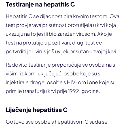
Testiranje na hepatitis C
Hepatitis C se dijagnosticira krvnim testom. Ovaj
test provjerava prisutnost protutijela u krvi koja
ukazuju na to jesi li bio zaražen virusom. Ako je
test na protutijela pozitivan, drugi test će
potvrditi je li virus još uvijek prisutan u tvojoj krvi.
Redovito testiranje preporučuje se osobama s
višim rizikom, uključujući osobe koje su si
injektirale droge, osobe s HIV-om i one koje su
primile transfuziju krvi prije 1992. godine.
Liječenje hepatitisa C
Gotovo sve osobe s hepatitisom C sada se