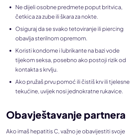
Ne dijeli osobne predmete poput britvica,
četkica za zube ili škara za nokte.
Osiguraj da se svako tetoviranje ili piercing
obavlja sterilnom opremom.
Koristi kondome i lubrikante na bazi vode
tijekom seksa, posebno ako postoji rizik od
kontakta s krvlju.
Ako pružaš prvu pomoć ili čistiš krv ili tjelesne
tekućine, uvijek nosi jednokratne rukavice.
Obavještavanje partnera
Ako imaš hepatitis C, važno je obavijestiti svoje