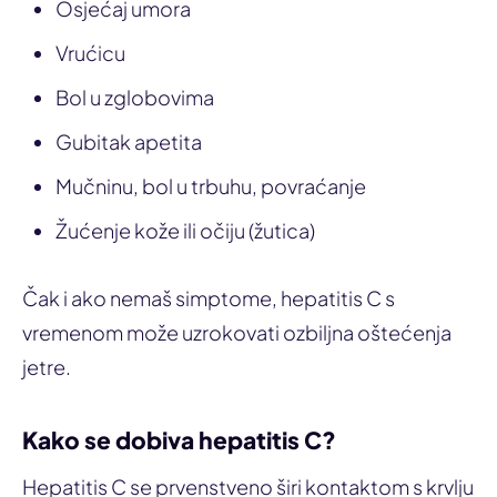
Osjećaj umora
Vrućicu
Bol u zglobovima
Gubitak apetita
Mučninu, bol u trbuhu, povraćanje
Žućenje kože ili očiju (žutica)
Čak i ako nemaš simptome, hepatitis C s
vremenom može uzrokovati ozbiljna oštećenja
jetre.
Kako se dobiva hepatitis C?
Hepatitis C se prvenstveno širi kontaktom s krvlju