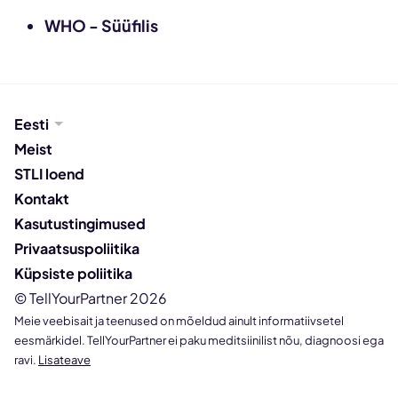
WHO - Süüfilis
Eesti
Meist
STLI loend
Kontakt
Kasutustingimused
Privaatsuspoliitika
Küpsiste poliitika
© TellYourPartner 2026
Meie veebisait ja teenused on mõeldud ainult informatiivsetel
eesmärkidel. TellYourPartner ei paku meditsiinilist nõu, diagnoosi ega
ravi.
Lisateave