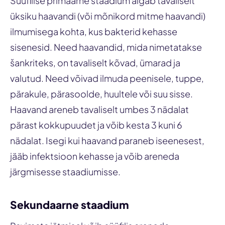
Süüfilise primaarne staadium algab tavaliselt
üksiku haavandi (või mõnikord mitme haavandi)
ilmumisega kohta, kus bakterid kehasse
sisenesid. Need haavandid, mida nimetatakse
šankriteks, on tavaliselt kõvad, ümarad ja
valutud. Need võivad ilmuda peenisele, tuppe,
pärakule, pärasoolde, huultele või suu sisse.
Haavand areneb tavaliselt umbes 3 nädalat
pärast kokkupuudet ja võib kesta 3 kuni 6
nädalat. Isegi kui haavand paraneb iseenesest,
jääb infektsioon kehasse ja võib areneda
järgmisesse staadiumisse.
Sekundaarne staadium