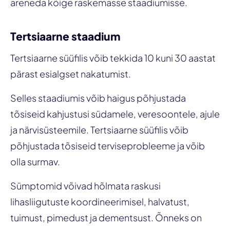
areneda kõige raskemasse staadiumisse.
Tertsiaarne staadium
Tertsiaarne süüfilis võib tekkida 10 kuni 30 aastat
pärast esialgset nakatumist.
Selles staadiumis võib haigus põhjustada
tõsiseid kahjustusi südamele, veresoontele, ajule
ja närvisüsteemile. Tertsiaarne süüfilis võib
põhjustada tõsiseid terviseprobleeme ja võib
olla surmav.
Sümptomid võivad hõlmata raskusi
lihasliigutuste koordineerimisel, halvatust,
tuimust, pimedust ja dementsust. Õnneks on