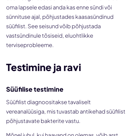
oma lapsele edasi anda kas enne sündi või
sünnituse ajal, põhjustades kaasasündinud
süüfilist. See seisund võib põhjustada
vastsündinule tõsiseid, eluohtlikke
terviseprobleeme.
Testimine ja ravi
Süüfilise testimine
Süüfilist diagnoositakse tavaliselt
vereanalüüsiga, mis tuvastab antikehad süüfilist
põhjustavate bakterite vastu.
Mõnel juhul, kui haavand on olemas, võib arst