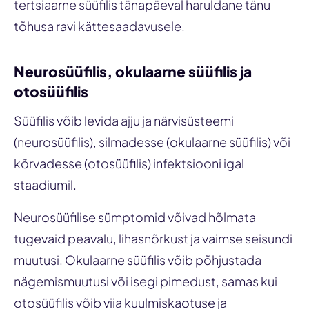
tertsiaarne süüfilis tänapäeval haruldane tänu
tõhusa ravi kättesaadavusele.
Neurosüüfilis, okulaarne süüfilis ja
otosüüfilis
Süüfilis võib levida ajju ja närvisüsteemi
(neurosüüfilis), silmadesse (okulaarne süüfilis) või
kõrvadesse (otosüüfilis) infektsiooni igal
staadiumil.
Neurosüüfilise sümptomid võivad hõlmata
tugevaid peavalu, lihasnõrkust ja vaimse seisundi
muutusi. Okulaarne süüfilis võib põhjustada
nägemismuutusi või isegi pimedust, samas kui
otosüüfilis võib viia kuulmiskaotuse ja