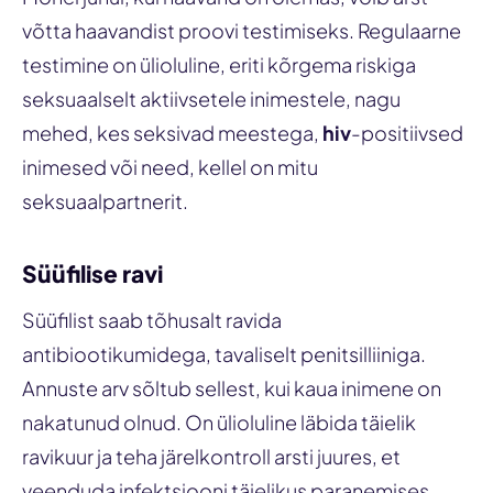
võtta haavandist proovi testimiseks. Regulaarne
testimine on ülioluline, eriti kõrgema riskiga
seksuaalselt aktiivsetele inimestele, nagu
mehed, kes seksivad meestega,
hiv
-positiivsed
inimesed või need, kellel on mitu
seksuaalpartnerit.
Süüfilise ravi
Süüfilist saab tõhusalt ravida
antibiootikumidega, tavaliselt penitsilliiniga.
Annuste arv sõltub sellest, kui kaua inimene on
nakatunud olnud. On ülioluline läbida täielik
ravikuur ja teha järelkontroll arsti juures, et
veenduda infektsiooni täielikus paranemises.