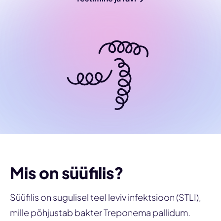
Mis on süüfilis?
Süüfilis on sugulisel teel leviv infektsioon (STLI),
mille põhjustab bakter
Treponema pallidum
.