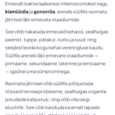
Erinevalt bakteriaalsetest infektsioonidest nagu
klamüüdia
ja
gonorröa
, areneb süüfilis ravimata
jätmisel läbi erinevate staadiumide.
See võib nakatada erinevaid kehaosi, sealhulgas
peenist, tuppe, pärakut, kurku ja suud, ning
seejärel levida kogu kehas vereringluse kaudu.
Süüfilis areneb läbi erinevate staadiumide —
primaarne, sekundaarne, latentne ja tertsiaarne
— igaühel oma sümptomitega.
Ravimata jätmisel võib süüfilis põhjustada
tõsiseid terviseprobleeme, sealhulgas organite
ja kudede kahjustusi, ning võib olla isegi
eluohtlik. See võib kanduda ka emalt lapsele