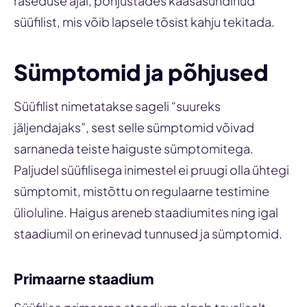
raseduse ajal, põhjustades kaasasündinud
süüfilist, mis võib lapsele tõsist kahju tekitada.
Sümptomid ja põhjused
Süüfilist nimetatakse sageli “suureks
jäljendajaks”, sest selle sümptomid võivad
sarnaneda teiste haiguste sümptomitega.
Paljudel süüfilisega inimestel ei pruugi olla ühtegi
sümptomit, mistõttu on regulaarne testimine
ülioluline. Haigus areneb staadiumites ning igal
staadiumil on erinevad tunnused ja sümptomid.
Primaarne staadium