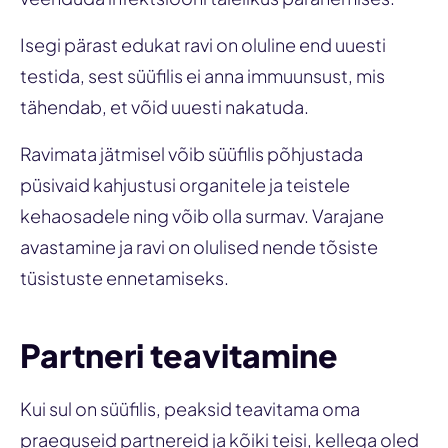
Isegi pärast edukat ravi on oluline end uuesti
testida, sest süüfilis ei anna immuunsust, mis
tähendab, et võid uuesti nakatuda.
Ravimata jätmisel võib süüfilis põhjustada
püsivaid kahjustusi organitele ja teistele
kehaosadele ning võib olla surmav. Varajane
avastamine ja ravi on olulised nende tõsiste
tüsistuste ennetamiseks.
Partneri teavitamine
Kui sul on süüfilis, peaksid teavitama oma
praeguseid partnereid ja kõiki teisi, kellega oled