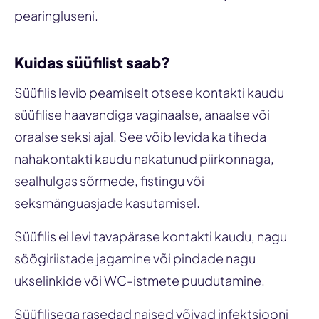
pearingluseni.
Kuidas süüfilist saab?
Süüfilis levib peamiselt otsese kontakti kaudu
süüfilise haavandiga vaginaalse, anaalse või
oraalse seksi ajal. See võib levida ka tiheda
nahakontakti kaudu nakatunud piirkonnaga,
sealhulgas sõrmede, fistingu või
seksmänguasjade kasutamisel.
Süüfilis ei levi tavapärase kontakti kaudu, nagu
söögiriistade jagamine või pindade nagu
ukselinkide või WC-istmete puudutamine.
Süüfilisega rasedad naised võivad infektsiooni