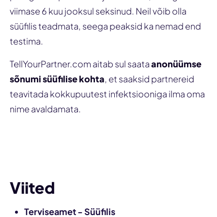
viimase 6 kuu jooksul seksinud. Neil võib olla
süüfilis teadmata, seega peaksid ka nemad end
testima.
TellYourPartner.com aitab sul saata
anonüümse
sõnumi süüfilise kohta
, et saaksid partnereid
teavitada kokkupuutest infektsiooniga ilma oma
nime avaldamata.
Teavita partnerit
Viited
Terviseamet - Süüfilis