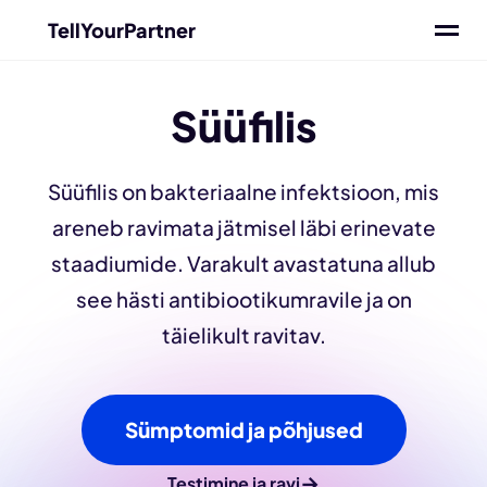
TellYourPartner
Süüfilis
Süüfilis on bakteriaalne infektsioon, mis
areneb ravimata jätmisel läbi erinevate
staadiumide. Varakult avastatuna allub
see hästi antibiootikumravile ja on
täielikult ravitav.
Sümptomid ja põhjused
→
Testimine ja ravi