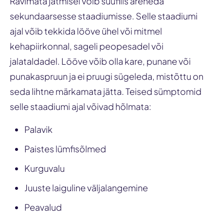
Ravimata jätmisel võib süüfilis areneda
sekundaarsesse staadiumisse. Selle staadiumi
ajal võib tekkida lööve ühel või mitmel
kehapiirkonnal, sageli peopesadel või
jalataldadel. Lööve võib olla kare, punane või
punakaspruun ja ei pruugi sügeleda, mistõttu on
seda lihtne märkamata jätta. Teised sümptomid
selle staadiumi ajal võivad hõlmata:
Palavik
Paistes lümfisõlmed
Kurguvalu
Juuste laiguline väljalangemine
Peavalud