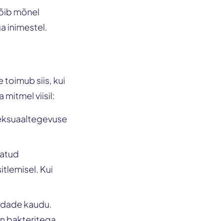
võib mõnel
a inimestel.
 toimub siis, kui
mitmel viisil:
eksuaaltegevuse
tatud
lemisel. Kui
indade kaudu.
on bakteritega