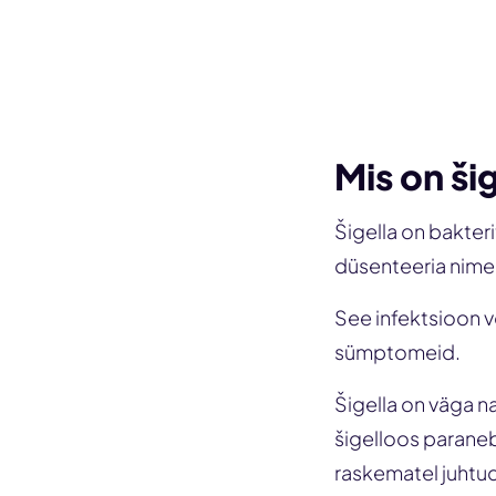
Mis on ši
Šigella on bakter
düsenteeria nime 
See infektsioon v
sümptomeid.
Šigella on väga n
šigelloos paraneb 
raskematel juhtud