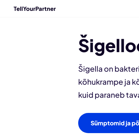
TellYourPartner
Šigello
Šigella on bakter
kõhukrampe ja kõ
kuid paraneb tava
Sümptomid ja p