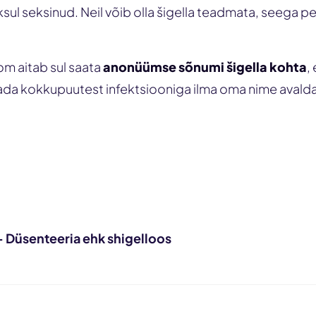
ksul seksinud. Neil võib olla šigella teadmata, seega 
om aitab sul saata
anonüümse sõnumi šigella kohta
,
tada kokkupuutest infektsiooniga ilma oma nime avald
Teavita partnerit
- Düsenteeria ehk shigelloos