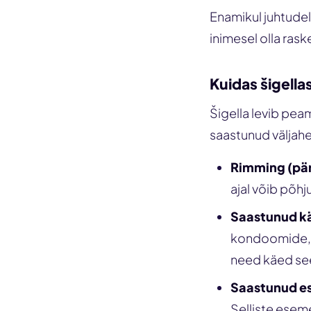
Enamikul juhtudel
inimesel olla ras
Kuidas šigell
Šigella levib peam
saastunud väljahe
Rimming (pä
ajal võib põh
Saastunud k
kondoomide, 
need käed see
Saastunud e
Selliste eseme