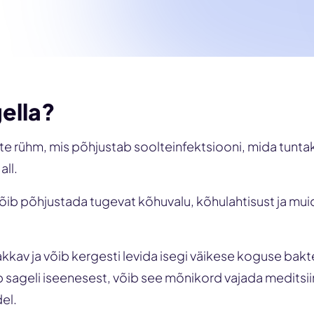
gella?
ite rühm, mis põhjustab soolteinfektsiooni, mida tunta
all.
õib põhjustada tugevat kõhuvalu, kõhulahtisust ja mui
akkav ja võib kergesti levida isegi väikese koguse bakt
sageli iseenesest, võib see mõnikord vajada meditsiinili
el.