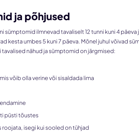
d ja põhjused
oni sümptomid ilmnevad tavaliselt 12 tunni kuni 4 päeva
vad kesta umbes 5 kuni 7 päeva. Mõnel juhul võivad s
i tavalised nähud ja sümptomid on järgmised:
mis võib olla verine või sisaldada lima
ksendamine
iti püsti tõustes
 roojata, isegi kui sooled on tühjad