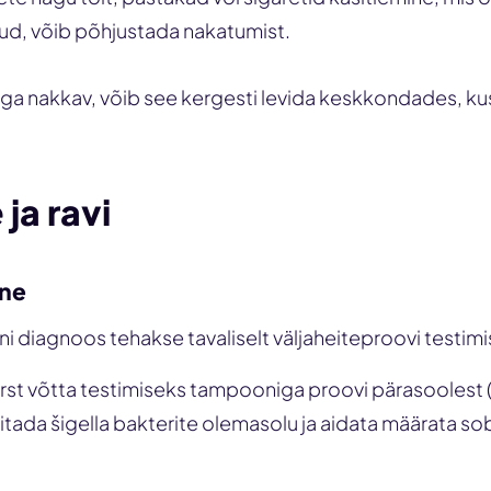
d, võib põhjustada nakatumist.
äga nakkav, võib see kergesti levida keskkondades, ku
ja ravi
ine
ni diagnoos tehakse tavaliselt väljaheiteproovi testimi
arst võtta testimiseks tampooniga proovi pärasoolest 
itada šigella bakterite olemasolu ja aidata määrata sobi