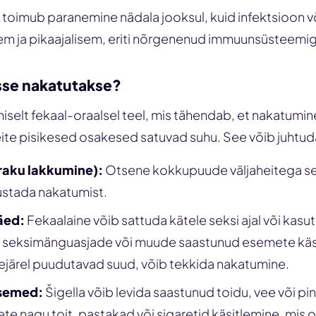
 toimub paranemine nädala jooksul, kuid infektsioon 
kem ja pikaajalisem, eriti nõrgenenud immuunsüsteemig
asse nakatutakse?
iselt fekaal-oraalsel teel, mis tähendab, et nakatumine
ite pisikesed osakesed satuvad suhu. See võib juhtuda 
raku lakkumine):
Otsene kokkupuude väljaheitega s
justada nakatumist.
äed:
Fekaalaine võib sattuda kätele seksi ajal või kasu
seksimänguasjade või muude saastunud esemete käsit
järel puudutavad suud, võib tekkida nakatumine.
semed:
Šigella võib levida saastunud toidu, vee või p
te nagu toit, pastakad või sigaretid käsitlemine, mis 