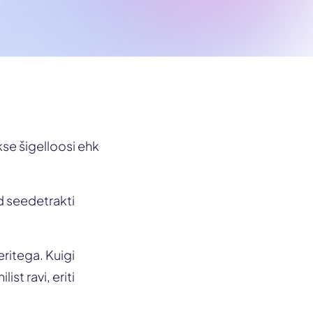
kse šigelloosi ehk
d seedetrakti
eritega. Kuigi
st ravi, eriti