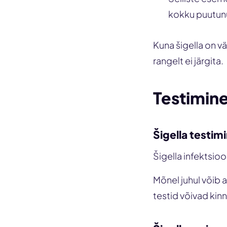
kokku puutunu
Kuna šigella on v
rangelt ei järgita.
Testimine 
Šigella testim
Šigella infektsioo
Mõnel juhul võib 
testid võivad kinn