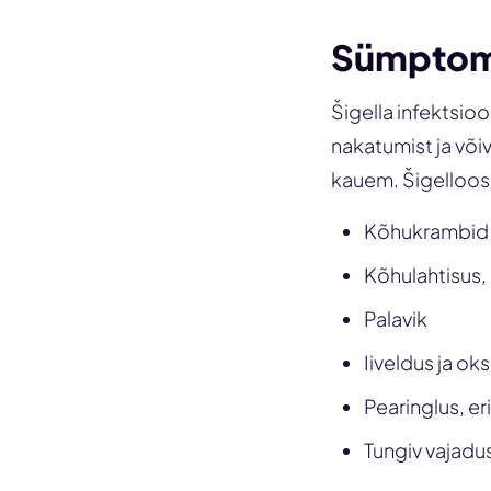
Sümptomi
Šigella infektsio
nakatumist ja või
kauem. Šigelloos
Kõhukrambid
Kõhulahtisus, 
Palavik
Iiveldus ja o
Pearinglus, er
Tungiv vajadus