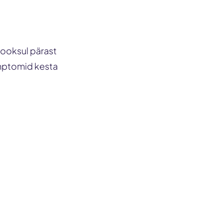
 jooksul pärast
ümptomid kesta