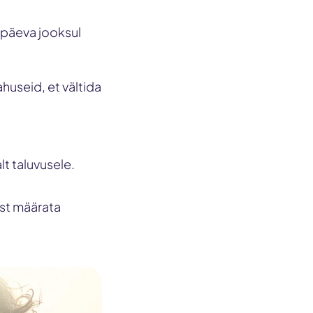
 päeva jooksul
huseid, et vältida
lt taluvusele.
rst määrata