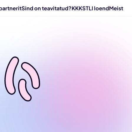
partnerit
Sind on teavitatud?
KKK
STLI loend
Meist