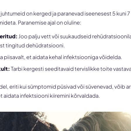
 juhtumeid on kerged ja paranevad iseenesest 5 kuni 7
mideta. Paranemise ajal on oluline:
eritud:
Joo palju vett või suukaudseid rehüdratsioonila
st tingitud dehüdratsiooni.
 piisavalt, et aidata kehal infektsiooniga võidelda.
kult:
Tarbi kergesti seeditavaid tervislikke toite vastava
el, eriti kui sümptomid püsivad või süvenevad, võib a
t aidata infektsiooni kiiremini kõrvaldada.