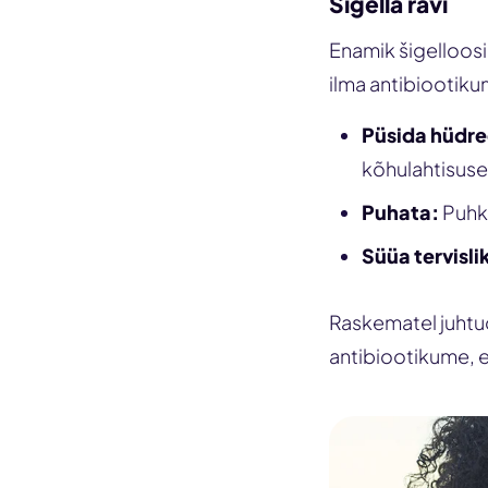
Šigella ravi
Enamik šigelloosi
ilma antibiootiku
Püsida hüdre
kõhulahtisuse
Puhata:
Puhka
Süüa tervisli
Raskematel juhtud
antibiootikume, e