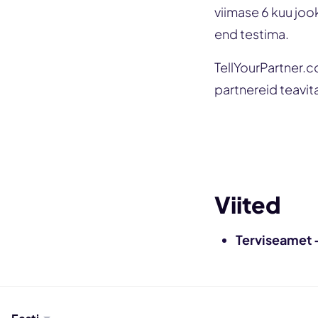
viimase 6 kuu joo
end testima.
TellYourPartner.c
partnereid teavi
Viited
Terviseamet 