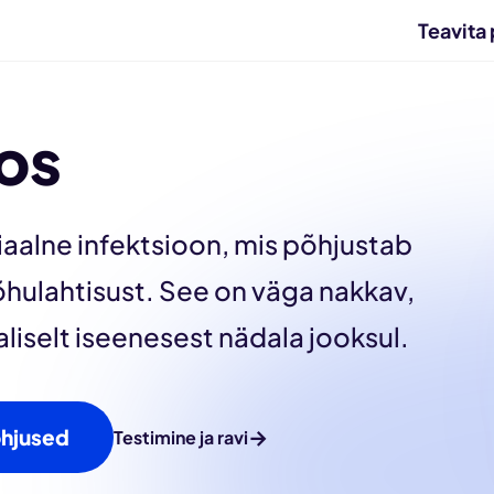
Teavita 
os
iaalne infektsioon, mis põhjustab
hulahtisust. See on väga nakkav,
liselt iseenesest nädala jooksul.
õhjused
→
Testimine ja ravi