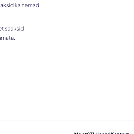
peaksid ka nemad
 et saaksid
amata.