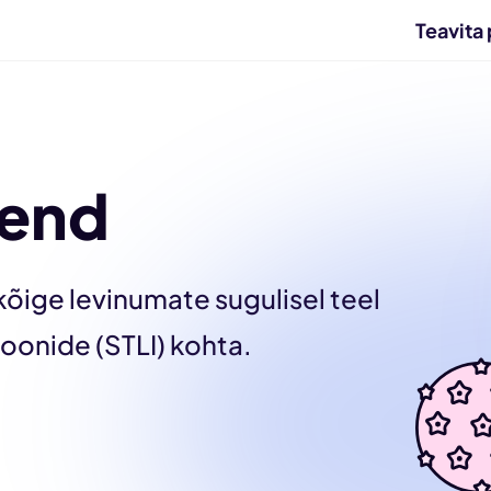
Teavita 
oend
ige levinumate sugulisel teel
ioonide (STLI) kohta.