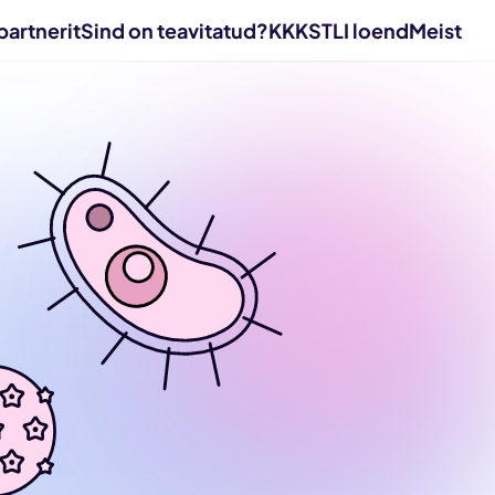
partnerit
Sind on teavitatud?
KKK
STLI loend
Meist