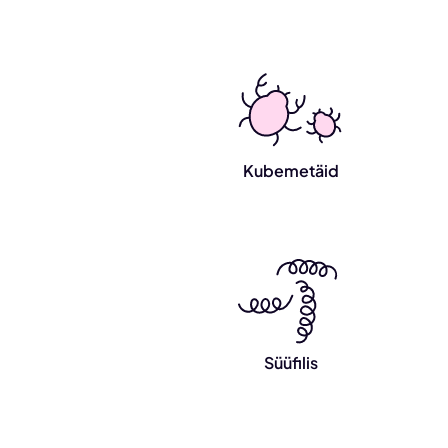
Kubemetäid
Süüfilis