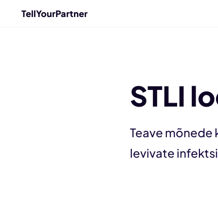
TellYourPartner
STLI l
Teave mõnede kõ
levivate infekts