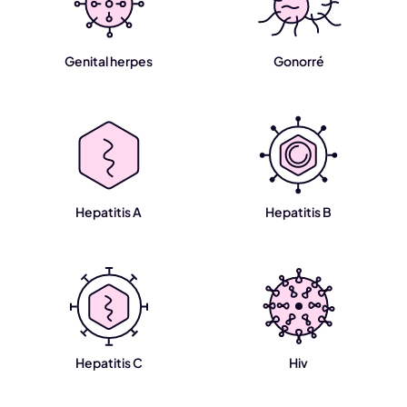
Genital herpes
Gonorré
Hepatitis A
Hepatitis B
Hepatitis C
Hiv