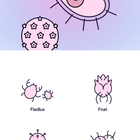
Fladlus
Fnat