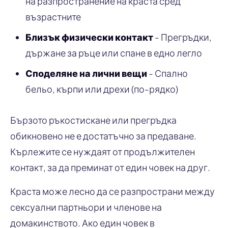
на разпространение на краста сред
възрастните
Близък физически контакт
- Прегръдки,
държане за ръце или спане в едно легло
Споделяне на лични вещи
- Спално
бельо, кърпи или дрехи (по-рядко)
Бързото ръкостискане или прегръдка
обикновено не е достатъчно за предаване.
Кърлежите се нуждаят от продължителен
контакт, за да преминат от един човек на друг.
Краста може лесно да се разпространи между
сексуални партньори и членове на
домакинството. Ако един човек в