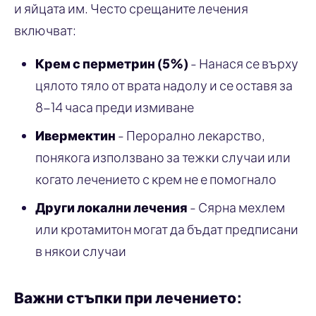
и яйцата им. Често срещаните лечения
включват:
Крем с перметрин (5%)
- Нанася се върху
цялото тяло от врата надолу и се оставя за
8-14 часа преди измиване
Ивермектин
- Перорално лекарство,
понякога използвано за тежки случаи или
когато лечението с крем не е помогнало
Други локални лечения
- Сярна мехлем
или кротамитон могат да бъдат предписани
в някои случаи
Важни стъпки при лечението: