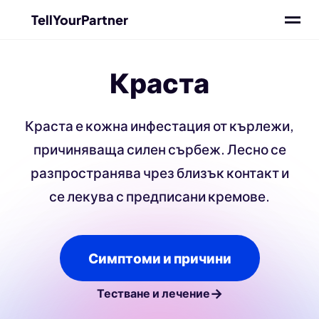
TellYourPartner
Краста
Краста е кожна инфестация от кърлежи,
причиняваща силен сърбеж. Лесно се
разпространява чрез близък контакт и
се лекува с предписани кремове.
Симптоми и причини
→
Тестване и лечение