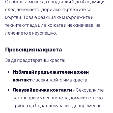
Сърбежът може да продължи 2 до 4 седмици
след лечението, дори ако кърлежите са
мъртви. Това е реакция към кърлежите и
техните отпадъци в кожата и не означава, че
лечението е неуспешно.
Превенция на краста
За да предотвратиш краста:
Избягвай продължителен кожен
контакт
с всеки, който има краста
Лекувай всички контакти
- Сексуалните
партньори и членовете на домакинството
трябва да бъдат лекувани едновременно