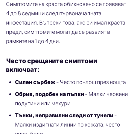
Симптомите на краста обикновено се появяват
4 до 8 седмици след първоначалната
инфестация. Въпреки това, ако си имал краста
преди, симптомите могат да се развият в
рамките на 1 до 4 дни.
Често срещаните симптоми
включват:
Силен сърбеж
- Често по-лош през нощта
Обрив, подобен на пъпки
- Малки червени
подутини или мехури
Тънки, неправилни следи от тунели
-
Малки издигнати линии по кожата, често
сиво-бели