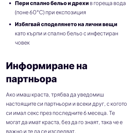
Пери спално бельо и дрехи
в гореща вода
(поне 60°C) при експозиция
Избягвай споделянето на лични вещи
като кърпи и спално бельо с инфестиран
човек
Информиране на
партньора
Ако имаш краста, трябва да уведомиш
настоящите си партньори и всеки друг, с когото
си имал секс през последните 6 месеца. Те
могат да имат краста, без да го знаят, така че е
важно и те да се изследват.