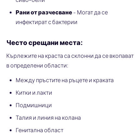
Рани от разчесване
- Могат да се
инфектират с бактерии
Често срещани места:
Кърлежите на краста са склонни да се вкопават
в определени области:
Между пръстите на ръцете и краката
Китки и лакти
Подмишници
Талия и линия на колана
Генитална област