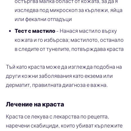
остъргва малка област от кожата, за да я
изследва под микроскоп за кърлежи, яйца
или фекални отпадъци
Тест с мастило
- Нанася мастило върху
кожата и го избърсва; мастилото, останало
в следите от тунелите, потвърждава краста
Тъй като краста може да изглежда подобна на
други кожни заболявания като екзема или
дерматит, правилната диагноза е важна.
Лечение на краста
Краста се лекува с лекарства по рецепта,
наречени скабициди, които убиват кърлежите