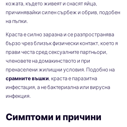
кожата, където живеят и снасят яйца,
причинявайки силен сърбеж и обрив, подобен
на пъпки.
Краста е силно заразна и се разпространява
бързо чрез близък физически контакт, което я
прави честа сред сексуалните партньори,
членовете на домакинството и при
пренаселени жилищни условия. Подобно на
срамните въшки
, краста е паразитна
инфестация, а не бактериална или вирусна
инфекция.
Симптоми и причини