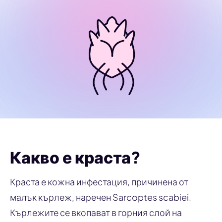
Какво е краста?
Краста е кожна инфестация, причинена от
малък кърлеж, наречен
Sarcoptes scabiei
.
Кърлежите се вкопават в горния слой на